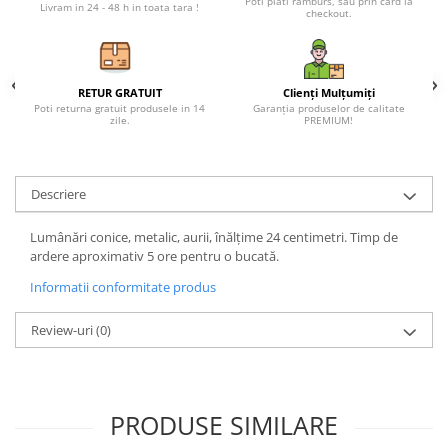
Poti plati ramburs, sau prin card la
Petreceri Animale
Livram in 24 - 48 h in toata tara !
checkout.
Seturi de artificii
Kendama Special
Petreceri Sportive
Stroboscoape
Kendama Super Sticky
Torte de stadion
Kendama Super Sticky Big Cup V2
RETUR GRATUIT
Clienți Mulțumiți
Poti returna gratuit produsele in 14
Garanția produselor de calitate
Vulcani electrici
Kendama Zen V3 Cupe Mari
zile.
PREMIUM!
Descriere
Lumânări conice, metalic, aurii, înălțime 24 centimetri. Timp de
ardere aproximativ 5 ore pentru o bucată.
Informatii conformitate produs
Review-uri
(0)
PRODUSE SIMILARE