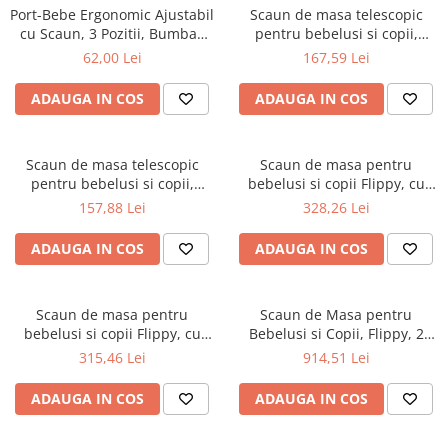
Petreceri Animale
Port-Bebe Ergonomic Ajustabil
Scaun de masa telescopic
Seturi de artificii
Kendama Special
cu Scaun, 3 Pozitii, Bumbac
pentru bebelusi si copii,
Petreceri Sportive
Respirabil, pentru Copii 0-3
Flippy, cu Suport picioare si
Stroboscoape
Kendama Super Sticky
62,00 Lei
167,59 Lei
Ani, 20 kg Maxim, 25 x 22 x 18
Centura de siguranta, reglabil
Torte de stadion
Kendama Super Sticky Big Cup V2
cm, Gri
pe inaltime, Varsta 6-32 luni,
ADAUGA IN COS
ADAUGA IN COS
Roz
Vulcani electrici
Kendama Zen V3 Cupe Mari
Scaun de masa telescopic
Scaun de masa pentru
pentru bebelusi si copii,
bebelusi si copii Flippy, cu
Flippy, cu Suport picioare si
roti, telescopic, pliabil,
157,88 Lei
328,26 Lei
Centura de siguranta, reglabil
masuta reglabila, suport
pe inaltime, Varsta 6-32 luni,
picioare, scaun invelis piele
ADAUGA IN COS
ADAUGA IN COS
Albastru
artificiala, centura siguranta,
spatiu depozitare, 97 x 73 x 65
cm,
Scaun de masa pentru
Scaun de Masa pentru
bebelusi si copii Flippy, cu
Bebelusi si Copii, Flippy, 2
roti, telescopic, pliabil,
Tavite si Husa Detasabile,
315,46 Lei
914,51 Lei
masuta reglabila, suport
Multifuncțional, Stabil,
picioare, scaun invelis piele
Centura de Siguranta,
ADAUGA IN COS
ADAUGA IN COS
artificiala, centura siguranta,
Inaltime Ajustabila, Spatar
spatiu depozitare, 97 x 73 x 65
Reglabil Moale, Cos de
cm,
Depozitare, 100x50x80cm,