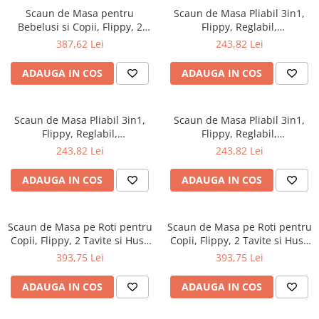
de la 6 Luni
de la 6 Luni
Scaun de Masa pentru
Scaun de Masa Pliabil 3in1,
Bebelusi si Copii, Flippy, 2
Flippy, Reglabil,
Tavite cu Jucarii si Husa
Multifunctional, 3 Pozitii,
387,62 Lei
243,82 Lei
Detasabile, Multifuncțional,
Masuta si Husa Detasabile,
Stabil, Centura de Siguranta,
Roti, Centura de Siguranta,
ADAUGA IN COS
ADAUGA IN COS
Spatar Reglabil Moale,
Ajustare Inaltime, Roz
Balansoar, Cos de Depozitare,
de la 6 Luni
Scaun de Masa Pliabil 3in1,
Scaun de Masa Pliabil 3in1,
Flippy, Reglabil,
Flippy, Reglabil,
Multifunctional, 3 Pozitii,
Multifunctional, 3 Pozitii,
243,82 Lei
243,82 Lei
Masuta si Husa Detasabile,
Masuta si Husa Detasabile,
Roti, Centura de Siguranta,
Roti, Centura de Siguranta,
ADAUGA IN COS
ADAUGA IN COS
Ajustare Inaltime, Albastru
Ajustare Inaltime, Maro
Scaun de Masa pe Roti pentru
Scaun de Masa pe Roti pentru
Copii, Flippy, 2 Tavite si Husa
Copii, Flippy, 2 Tavite si Husa
Detasabile, Multifuncțional,
Detasabile, Multifuncțional,
393,75 Lei
393,75 Lei
Stabil, Centura de Siguranta,
Stabil, Centura de Siguranta,
Spatar Reglabil Moale,
Spatar Reglabil Moale,
ADAUGA IN COS
ADAUGA IN COS
Balansoar, Cos de Depozitare,
Balansoar, Cos de Depozitare,
de la 6 Luni, Albastru
de la 6 Luni, Galben