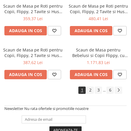
Scaun de Masa pe Roti pentru
Scaun de Masa pe Roti pentru
Copii, Flippy, 2 Tavite si Husa
Copii, Flippy, 2 Tavite si Husa
Detasabile, Multifuncțional,
Detasabile, Multifuncțional,
359,37 Lei
480,41 Lei
Stabil, Centura de Siguranta,
Stabil, Centura de Siguranta,
Spatar Reglabil Moale,
Spatar Reglabil Moale,
ADAUGA IN COS
ADAUGA IN COS
Balansoar, Cos de Depozitare,
Balansoar, Cos de Depozitare,
de la 6 Luni, Gri
de la 6 Luni, Verde
Scaun de Masa pe Roti pentru
Scaun de Masa pentru
Copii, Flippy, 2 Tavite si Husa
Bebelusi si Copii Flippy, cu
Detasabile, Multifuncțional,
Roti, cu Tetiera, Telescopic,
387,62 Lei
1.171,83 Lei
Stabil, Centura de Siguranta,
Pliabil, Masuta Reglabila,
Spatar Reglabil Moale,
Suport Picioare, Scaun cu
ADAUGA IN COS
ADAUGA IN COS
Balansoar, Cos de Depozitare,
Invelis Piele Artificiala,
de la 6 Luni, Crem
Centura Siguranta, Spatiu
Depozitare, 97
1
2
3
6
...
Newsletter
Nu rata ofertele si promotiile noastre