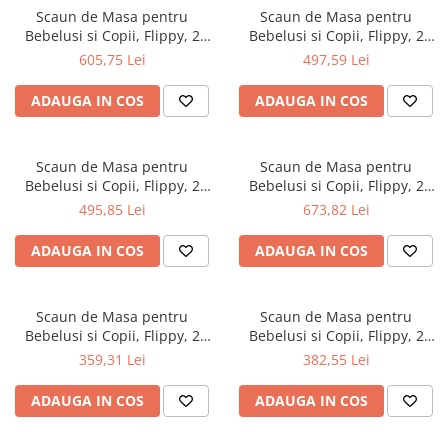
Scaun de Masa pentru
Scaun de Masa pentru
Bebelusi si Copii, Flippy, 2
Bebelusi si Copii, Flippy, 2
Tavite si Husa Detasabile,
Tavite si Husa Detasabile,
605,75 Lei
497,59 Lei
Multifuncțional, Stabil,
Multifuncțional, Stabil,
Centura de Siguranta,
Centura de Siguranta,
ADAUGA IN COS
ADAUGA IN COS
Inaltime Ajustabila, Spatar
Inaltime Ajustabila, Spatar
Reglabil Moale, Cos de
Reglabil Moale, Cos de
Depozitare, 100x50x80cm,
Depozitare, 100x50x80cm,
Scaun de Masa pentru
Scaun de Masa pentru
Bebelusi si Copii, Flippy, 2
Bebelusi si Copii, Flippy, 2
Tavite si Husa Detasabile,
Tavite si Husa Detasabile,
495,85 Lei
673,82 Lei
Multifuncțional, Stabil,
Multifuncțional, Stabil,
Centura de Siguranta,
Centura de Siguranta,
ADAUGA IN COS
ADAUGA IN COS
Inaltime Ajustabila, Spatar
Inaltime Ajustabila, Spatar
Reglabil Moale, Cos de
Reglabil Moale, Cos de
Depozitare, 100x50x80cm,
Depozitare, 100x50x80cm,
Scaun de Masa pentru
Scaun de Masa pentru
Bebelusi si Copii, Flippy, 2
Bebelusi si Copii, Flippy, 2
Tavite cu Jucarii si Husa
Tavite cu Jucarii si Husa
359,31 Lei
382,55 Lei
Detasabile, Multifuncțional,
Detasabile, Multifuncțional,
Stabil, Centura de Siguranta,
Stabil, Centura de Siguranta,
ADAUGA IN COS
ADAUGA IN COS
Spatar Reglabil Moale,
Spatar Reglabil Moale,
Balansoar, Cos de Depozitare,
Balansoar, Cos de Depozitare,