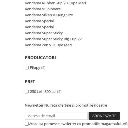
Petreceri Animale
Servetele
Kendama Rubber Grip V3 Cupe Mari
Seturi de artificii
Kendama Special
Kendama si Spinnere
Petreceri Sportive
set cadou
Kendama Silken V3 King Size
Stroboscoape
Kendama Super Sticky
Seturi complete Petreceri
Kendama Special
Torte de stadion
Kendama Super Sticky Big Cup V2
Kendama Special
Tacamuri
Kendama Super Sticky
Vulcani electrici
Kendama Zen V3 Cupe Mari
Toppere Tort
Kendama Super Sticky Big Cup V2
Kendama Zen V3 Cupe Mari
PRODUCATORI
Flippy
(5)
PRET
250 Lei - 300 Lei
(5)
Newsletter
Nu rata ofertele si promotiile noastre
Vreau sa primesc newsletter cu promotiile magazinului. Af