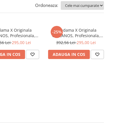
Ordoneaza:
ama X Originala
Kendama X Originala
-25%
OS, Profesionala,
CHICANOS, Profesionala,
 Cupe Mari KING SIZE
Flippy, Cupe Mari KING SIZE
56 Lei
295,00 Lei
392,56 Lei
295,00 Lei
er Sticky, Gaura in
V3, Super Sticky, Gaura in
ulment Metalic, din
Baza, Rulment Metalic, din
GA IN COS
ADAUGA IN COS
18 cm, Ata 55 cm,
lemn 18 cm, Ata 55 cm,
Rosu/Alb
Mov/Alb