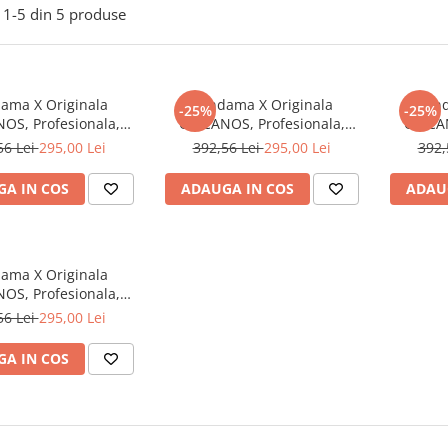
1-
5
din
5
produse
ama X Originala
Kendama X Originala
Kend
-25%
-25%
OS, Profesionala,
CHICANOS, Profesionala,
CHICAN
Cupe Mari KING SIZE
Flippy, Cupe Mari KING SIZE
Flippy,
56 Lei
295,00 Lei
392,56 Lei
295,00 Lei
392,
er Sticky, Gaura in
V3, Super Sticky, Gaura in
V3, Sup
ulment Metalic, din
Baza, Rulment Metalic, din
Baza, R
A IN COS
ADAUGA IN COS
ADAU
18 cm, Ata 55 cm,
lemn 18 cm, Ata 55 cm,
lemn 
Galben/Alb
Negru/Alb
ama X Originala
OS, Profesionala,
Cupe Mari KING SIZE
56 Lei
295,00 Lei
er Sticky, Gaura in
ulment Metalic, din
A IN COS
18 cm, Ata 55 cm,
Albastru/Alb