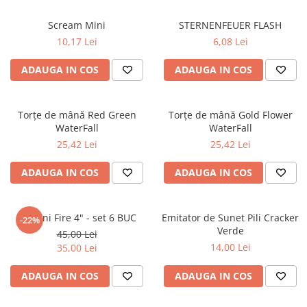
Petreceri Animale
Seturi de artificii
Kendama Special
Scream Mini
STERNENFEUER FLASH
Petreceri Sportive
Stroboscoape
Kendama Super Sticky
10,17 Lei
6,08 Lei
Torte de stadion
Kendama Super Sticky Big Cup V2
ADAUGA IN COS
ADAUGA IN COS
Vulcani electrici
Kendama Zen V3 Cupe Mari
Torțe de mână Red Green
Torțe de mână Gold Flower
WaterFall
WaterFall
25,42 Lei
25,42 Lei
ADAUGA IN COS
ADAUGA IN COS
Vulcani Fire 4" - set 6 BUC
Emitator de Sunet Pili Cracker
-22%
Verde
45,00 Lei
14,00 Lei
35,00 Lei
ADAUGA IN COS
ADAUGA IN COS