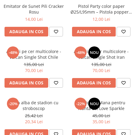
Emitator de Sunet Pili Cracker
Pistol Party color paper
Rosu
Ø25/L95mm – Pistola popper –
set 6 bucati
14,00 Lei
12,00 Lei
ADAUGA IN COS
ADAUGA IN COS
Artificii pe cer multicolore -
Artificii pe cer multicolore -
-48%
-48%
NOU
Vulcan Single Shot Chile
Vulcan Single Shot Iran
135,00 Lei
135,00 Lei
70,00 Lei
70,00 Lei
ADAUGA IN COS
ADAUGA IN COS
Torta alba de stadion cu
Artificii de Mana pentru
-20%
-22%
NOU
stroboscop
Nunta Let Love Sparkle
25,42 Lei
45,00 Lei
20,34 Lei
35,00 Lei
ADAUGA IN COS
ADAUGA IN COS