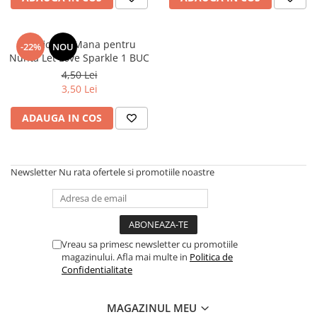
Artificii de Mana pentru
-22%
NOU
Nunta Let Love Sparkle 1 BUC
4,50 Lei
3,50 Lei
ADAUGA IN COS
Newsletter
Nu rata ofertele si promotiile noastre
Vreau sa primesc newsletter cu promotiile
magazinului. Afla mai multe in
Politica de
Confidentialitate
MAGAZINUL MEU