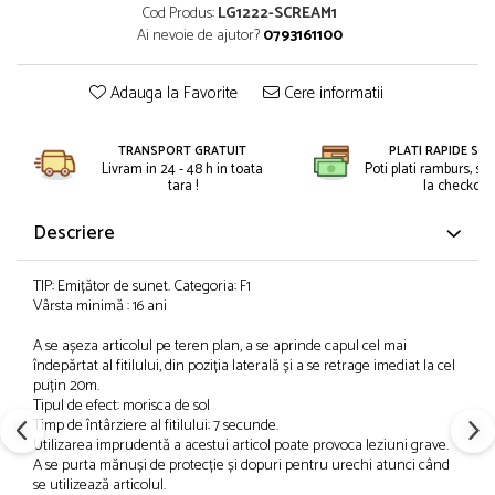
Petreceri Animale
Cod Produs:
LG1222-SCREAM1
Kendama Super Sticky
Seturi de artificii
Ai nevoie de ajutor?
0793161100
Petreceri Sportive
Kendama Super Sticky Big Cup V2
Stroboscoape
Kendama Zen V3 Cupe Mari
Adauga la Favorite
Cere informatii
Torte de stadion
Vulcani electrici
TRANSPORT GRATUIT
PLATI RAPIDE SI 
Livram in 24 - 48 h in toata
Poti plati ramburs, sa
tara !
la checkout.
Descriere
TIP: Emițător de sunet. Categoria: F1
Vârsta minimă : 16 ani
A se așeza articolul pe teren plan, a se aprinde capul cel mai
îndepărtat al fitilului, din poziția laterală și a se retrage imediat la cel
puțin 20m.
Tipul de efect: morisca de sol
Timp de întârziere al fitilului: 7 secunde.
Utilizarea imprudentă a acestui articol poate provoca leziuni grave.
A se purta mănuși de protecție și dopuri pentru urechi atunci când
se utilizează articolul.