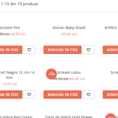
1-
19
din
19
produse
Scream Fire
Vulcan Baby Shark
Artifici
00 Lei
24,00 Lei
50,84 Lei
A IN COS
ADAUGA IN COS
ADAU
 Tort Negre 12 cm / 4
Scream Lotus
Scr
-9%
buc
70,16 Lei
64,06 Lei
12,00 Lei
A IN COS
ADAUGA IN COS
ADAU
de mână Red Green
Torțe de mână Gold Flower
Vulcani