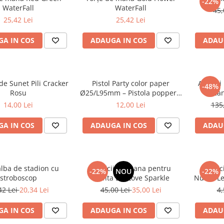
-22%
WaterFall
WaterFall
45,
25,42 Lei
25,42 Lei
A IN COS
ADAUGA IN COS
ADAU
de Sunet Pili Cracker
Pistol Party color paper
Artifici
-48%
Rosu
Ø25/L95mm – Pistola popper –
Vulcan
set 6 bucati
14,00 Lei
12,00 Lei
135
A IN COS
ADAUGA IN COS
ADAU
alba de stadion cu
Artificii de Mana pentru
Artifi
-22%
NOU
-22%
stroboscop
Nunta Let Love Sparkle
Nunta Le
42 Lei
20,34 Lei
45,00 Lei
35,00 Lei
4,
A IN COS
ADAUGA IN COS
ADAU