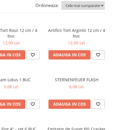
Ordoneaza:
i Tort Rosii 12 cm / 4
Artificii Tort Argintii 12 cm / 4
buc
buc
12,00 Lei
12,00 Lei
GA IN COS
ADAUGA IN COS
eam Lotus 1 BUC
STERNENFEUER FLASH
5,08 Lei
6,08 Lei
GA IN COS
ADAUGA IN COS
 Fire 4" - set 6 BUC
Emitator de Sunet Pili Cracker