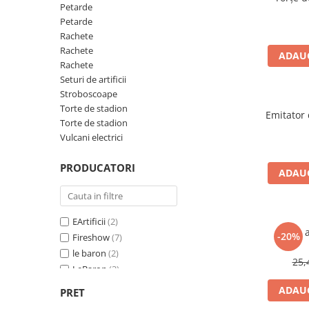
Petreceri Animale
Servetele
Petarde
Seturi de artificii
Kendama Special
Petarde
Petreceri Sportive
set cadou
Rachete
Stroboscoape
Kendama Super Sticky
Seturi complete Petreceri
Rachete
ADAUG
Torte de stadion
Kendama Super Sticky Big Cup V2
Rachete
Tacamuri
Seturi de artificii
Vulcani electrici
Kendama Zen V3 Cupe Mari
Toppere Tort
Stroboscoape
Torte de stadion
Emitator 
Torte de stadion
Vulcani electrici
PRODUCATORI
ADAUG
EArtificii
(2)
Torta 
-20%
Fireshow
(7)
le baron
(2)
25,
LeBaron
(3)
Partyuniverse
(2)
ADAUG
PRET
Triplex
(3)