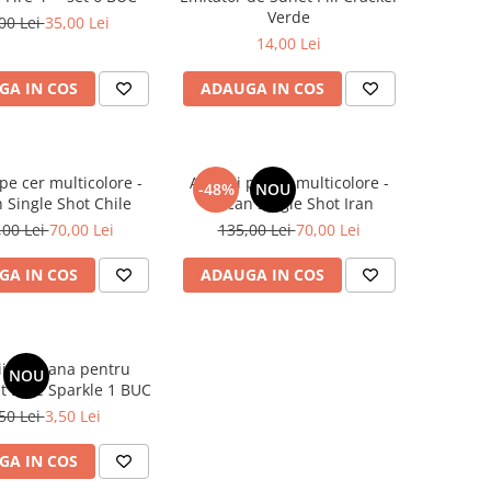
Verde
00 Lei
35,00 Lei
14,00 Lei
GA IN COS
ADAUGA IN COS
i pe cer multicolore -
Artificii pe cer multicolore -
-48%
NOU
 Single Shot Chile
Vulcan Single Shot Iran
,00 Lei
70,00 Lei
135,00 Lei
70,00 Lei
GA IN COS
ADAUGA IN COS
cii de Mana pentru
NOU
t Love Sparkle 1 BUC
50 Lei
3,50 Lei
GA IN COS