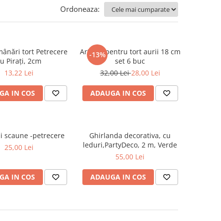
Ordoneaza:
mânări tort Petrecere
Artificii pentru tort aurii 18 cm
-13%
u Pirați, 2cm
set 6 buc
13,22 Lei
32,00 Lei
28,00 Lei
GA IN COS
ADAUGA IN COS
ii scaune -petrecere
Ghirlanda decorativa, cu
leduri,PartyDeco, 2 m, Verde
25,00 Lei
55,00 Lei
GA IN COS
ADAUGA IN COS