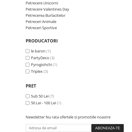
Petreceri Animale
Servetele
Petrecere Unicorni
Seturi de artificii
Kendama Special
Petrecere Valentines Day
Petreceri Sportive
set cadou
Petrecerea Burlacitelor
Stroboscoape
Kendama Super Sticky
Seturi complete Petreceri
Petreceri Animale
Torte de stadion
Kendama Super Sticky Big Cup V2
Petreceri Sportive
Tacamuri
Vulcani electrici
Kendama Zen V3 Cupe Mari
Toppere Tort
PRODUCATORI
le baron
(1)
PartyDeco
(3)
Pyrogiohchi
(1)
Triplex
(3)
PRET
Sub 50 Lei
(7)
50 Lei - 100 Lei
(1)
Newsletter
Nu rata ofertele si promotiile noastre