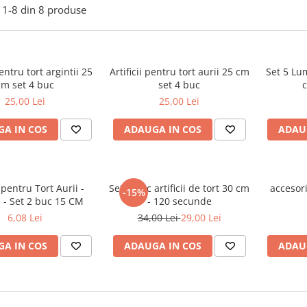
1-
8
din
8
produse
pentru tort argintii 25
Artificii pentru tort aurii 25 cm
Set 5 Lu
cm set 4 buc
set 4 buc
c
25,00 Lei
25,00 Lei
A IN COS
ADAUGA IN COS
ADAU
i pentru Tort Aurii -
Set 4 buc artificii de tort 30 cm
accesor
-15%
i - Set 2 buc 15 CM
- 120 secunde
6,08 Lei
34,00 Lei
29,00 Lei
A IN COS
ADAUGA IN COS
ADAU