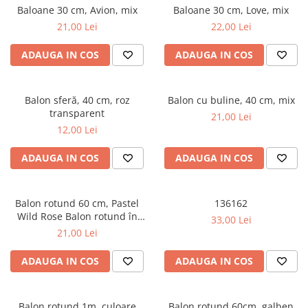
Petreceri Animale
Baloane 30 cm, Avion, mix
Baloane 30 cm, Love, mix
Seturi de artificii
Kendama Special
Petreceri Sportive
21,00 Lei
22,00 Lei
Stroboscoape
Kendama Super Sticky
ADAUGA IN COS
ADAUGA IN COS
Torte de stadion
Kendama Super Sticky Big Cup V2
Vulcani electrici
Kendama Zen V3 Cupe Mari
Balon sferă, 40 cm, roz
Balon cu buline, 40 cm, mix
transparent
21,00 Lei
12,00 Lei
ADAUGA IN COS
ADAUGA IN COS
Balon rotund 60 cm, Pastel
136162
Wild Rose Balon rotund în
33,00 Lei
culoarea Pastel Wild Rose,
21,00 Lei
diametru 60 cm.
ADAUGA IN COS
ADAUGA IN COS
Balon rotund 1m, culoare
Balon rotund 60cm, galben