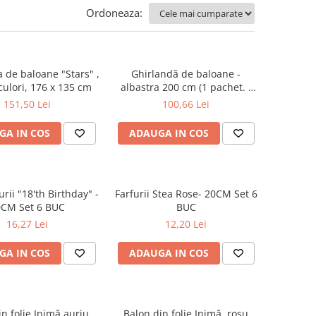
Ordoneaza:
 de baloane "Stars" ,
Ghirlandă de baloane -
culori, 176 x 135 cm
albastra 200 cm (1 pachet. /
60 buc.)
151,50 Lei
100,66 Lei
GA IN COS
ADAUGA IN COS
urii "18'th Birthday" -
Farfurii Stea Rose- 20CM Set 6
0CM Set 6 BUC
BUC
16,27 Lei
12,20 Lei
GA IN COS
ADAUGA IN COS
n folie Inimă auriu,
Balon din folie Inimă, roșu