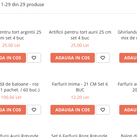
1-
29
din
29
produse
pentru tort argintii 25
Artificii pentru tort aurii 25 cm
Ghirlanda
cm set 4 buc
set 4 buc
mix de 
25,00 Lei
25,00 Lei
A IN COS
ADAUGA IN COS
ADAU
dă de baloane - roz
Farfurii Inima - 21 CM Set 6
Farfurii a
1 pachet. / 60 buc.)
BUC
2
100,66 Lei
12,20 Lei
A IN COS
ADAUGA IN COS
ADAU
rfurii Aurii Rotunde,
Set 6 Farfurii Roze Rotunde,
Balon di