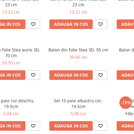
23 cm
23 cm
13,22 Lei
13,22 Lei
A IN COS
ADAUGA IN COS
ADAU
 folie Stea aurie 3D,
Balon din folie Stea 3D, 95 cm
Balon d
70 cm
39,66 Lei
33,55 Lei
A IN COS
ADAUGA IN COS
ADAU
 paie roz deschis,
Set 10 paie albastru cer,
Set 6
-15%
19.5cm
19.5cm
petre
5,08 Lei
5,08 Lei
132,
A IN COS
ADAUGA IN COS
ADAU