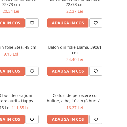
72x73 cm
72x73 cm
20,34 Lei
22,37 Lei
GA IN COS
ADAUGA IN COS
in folie Stea, 48 cm
Balon din folie Llama, 39x61
cm
9,15 Lei
24,40 Lei
GA IN COS
ADAUGA IN COS
0 buc decorațiuni
Coifuri de petrecere cu
cere aurii - Happy
buline, albe, 16 cm (6 buc. / 1
Birthday
pachet)
18 Lei
111,85 Lei
16,27 Lei
GA IN COS
ADAUGA IN COS