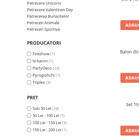
Petreceri Animale
Servetele
Petrecere Unicorni
Seturi de artificii
Kendama Special
Petrecere Valentines Day
Petreceri Sportive
set cadou
Petrecerea Burlacitelor
Stroboscoape
Kendama Super Sticky
Seturi complete Petreceri
Petreceri Animale
ADAUG
Torte de stadion
Kendama Super Sticky Big Cup V2
Petreceri Sportive
Tacamuri
Vulcani electrici
Kendama Zen V3 Cupe Mari
Toppere Tort
PRODUCATORI
Balon din
Fireshow
(1)
le baron
(1)
PartyDeco
(23)
Pyrogiohchi
(1)
ADAUG
Triplex
(3)
PRET
Set 10
Sub 50 Lei
(24)
50 Lei - 100 Lei
(1)
100 Lei - 150 Lei
(3)
150 Lei - 200 Lei
(1)
ADAUG