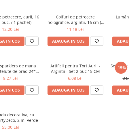
e petrecere, aurii, 16
Coifuri de petrecere
Lumâna
 buc. / 1 pachet)
holografice, argintii, 16 cm (6
buc. / 1 pachet)
12,20 Lei
11,18 Lei
A IN COS
ADAUGA IN COS
ADAU
ii sparklers de mana
Artificii pentru Tort Aurii -
Set 4 buc 
-15%
stelute de brad 24*8
Argintii - Set 2 buc 15 CM
-
m - set 5 buc
8,27 Lei
6,08 Lei
34,
A IN COS
ADAUGA IN COS
ADAU
nda decorativa, cu
artyDeco, 2 m, Verde
55,00 Lei