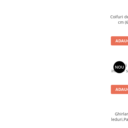
Coifuri d
cm (6
ADAUG
Artific
NOU
inima - 
c
ADAUG
Ghirla
leduri,P