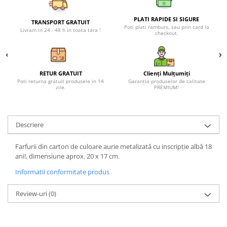
Petreceri Animale
Seturi de artificii
Kendama Special
Petreceri Sportive
PLATI RAPIDE SI SIGURE
TRANSPORT GRATUIT
Poti plati ramburs, sau prin card la
Stroboscoape
Kendama Super Sticky
Livram in 24 - 48 h in toata tara !
checkout.
Torte de stadion
Kendama Super Sticky Big Cup V2
Vulcani electrici
Kendama Zen V3 Cupe Mari
RETUR GRATUIT
Clienți Mulțumiți
Poti returna gratuit produsele in 14
Garanția produselor de calitate
zile.
PREMIUM!
Descriere
Farfurii din carton de culoare aurie metalizată cu inscripție albă 18
ani!, dimensiune aprox. 20 x 17 cm.
Informatii conformitate produs
Review-uri
(0)