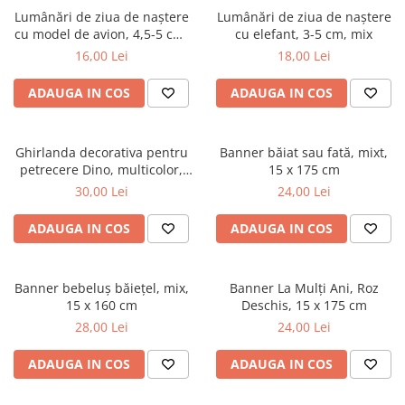
Lumânări de ziua de naștere
Lumânări de ziua de naștere
cu model de avion, 4,5-5 cm,
cu elefant, 3-5 cm, mix
mix
16,00 Lei
18,00 Lei
ADAUGA IN COS
ADAUGA IN COS
Ghirlanda decorativa pentru
Banner băiat sau fată, mixt,
petrecere Dino, multicolor,
15 x 175 cm
130 cm
30,00 Lei
24,00 Lei
ADAUGA IN COS
ADAUGA IN COS
Banner bebeluș băiețel, mix,
Banner La Mulți Ani, Roz
15 x 160 cm
Deschis, 15 x 175 cm
28,00 Lei
24,00 Lei
ADAUGA IN COS
ADAUGA IN COS