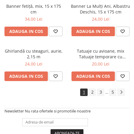
Banner fetiță, mix, 15 x 175
Banner La Mulți Ani, Albastru
cm
Deschis, 15 x 175 cm
34,00 Lei
24,00 Lei
ADAUGA IN COS
ADAUGA IN COS
Ghirlandă cu steaguri, aurie,
Tatuaje cu avioane, mix
2,15 m
Tatuaje temporare cu
avioane, amestec de modele
24,00 Lei
20,00 Lei
și culori, setul conține 11
modele diferite. (1 pachet / 11
ADAUGA IN COS
ADAUGA IN COS
buc.)
1
2
3
5
...
Newsletter
Nu rata ofertele si promotiile noastre