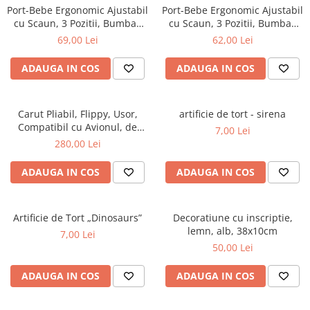
Petreceri Animale
Port-Bebe Ergonomic Ajustabil
Port-Bebe Ergonomic Ajustabil
Seturi de artificii
Kendama Special
cu Scaun, 3 Pozitii, Bumbac
cu Scaun, 3 Pozitii, Bumbac
Petreceri Sportive
Respirabil, pentru Copii 0-3
Respirabil, pentru Copii 0-3
Stroboscoape
Kendama Super Sticky
69,00 Lei
62,00 Lei
Ani, 20 kg Maxim, 25 x 22 x 18
Ani, 20 kg Maxim, 25 x 22 x 18
Torte de stadion
Kendama Super Sticky Big Cup V2
cm, Bej
cm, Gri
ADAUGA IN COS
ADAUGA IN COS
Vulcani electrici
Kendama Zen V3 Cupe Mari
Carut Pliabil, Flippy, Usor,
artificie de tort - sirena
Compatibil cu Avionul, de
7,00 Lei
Plimbat/Dormit, Parasolar,
280,00 Lei
Cutie Depozitare, Tabla de
Masa, 93 x 70 x 40 cm, Negru
ADAUGA IN COS
ADAUGA IN COS
Artificie de Tort „Dinosaurs”
Decoratiune cu inscriptie,
lemn, alb, 38x10cm
7,00 Lei
50,00 Lei
ADAUGA IN COS
ADAUGA IN COS