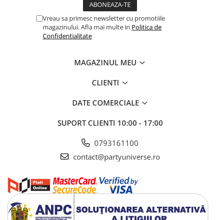
Petreceri Animale
Seturi de artificii
Kendama Special
Vreau sa primesc newsletter cu promotiile
Petreceri Sportive
magazinului. Afla mai multe in
Politica de
Stroboscoape
Kendama Super Sticky
Confidentialitate
Torte de stadion
Kendama Super Sticky Big Cup V2
Vulcani electrici
Kendama Zen V3 Cupe Mari
MAGAZINUL MEU
CLIENTI
DATE COMERCIALE
SUPORT CLIENTI
10:00 - 17:00
0793161100
contact@partyuniverse.ro