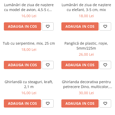
Lumânări de ziua de naștere
Lumânări de ziua de naștere
cu model de avion, 4,5-5 cm,
cu elefant, 3-5 cm, mix
mix
16,00 Lei
18,00 Lei
ADAUGA IN COS
ADAUGA IN COS
Tub cu serpentine, mix, 25 cm
Panglică de plastic, roșie,
5mm/225m
18,00 Lei
26,00 Lei
ADAUGA IN COS
ADAUGA IN COS
Ghirlandă cu steaguri, kraft,
Ghirlanda decorativa pentru
2,1 m
petrecere Dino, multicolor,
130 cm
16,00 Lei
30,00 Lei
ADAUGA IN COS
ADAUGA IN COS