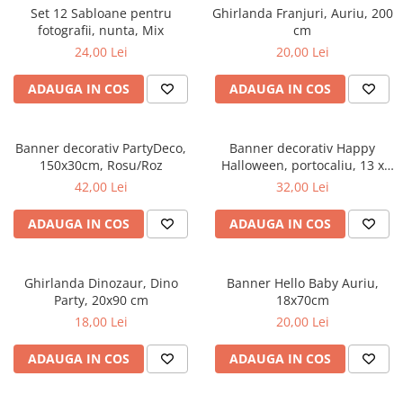
Petreceri Animale
Set 12 Sabloane pentru
Ghirlanda Franjuri, Auriu, 200
Seturi de artificii
Kendama Special
fotografii, nunta, Mix
cm
Petreceri Sportive
Stroboscoape
Kendama Super Sticky
24,00 Lei
20,00 Lei
Torte de stadion
Kendama Super Sticky Big Cup V2
ADAUGA IN COS
ADAUGA IN COS
Vulcani electrici
Kendama Zen V3 Cupe Mari
Banner decorativ PartyDeco,
Banner decorativ Happy
150x30cm, Rosu/Roz
Halloween, portocaliu, 13 x
210 cm
42,00 Lei
32,00 Lei
ADAUGA IN COS
ADAUGA IN COS
Ghirlanda Dinozaur, Dino
Banner Hello Baby Auriu,
Party, 20x90 cm
18x70cm
18,00 Lei
20,00 Lei
ADAUGA IN COS
ADAUGA IN COS