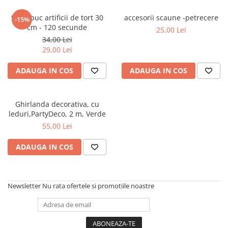
Petreceri Animale
Seturi de artificii
Kendama Special
Set 4 buc artificii de tort 30
accesorii scaune -petrecere
Petreceri Sportive
-15%
cm - 120 secunde
Stroboscoape
Kendama Super Sticky
25,00 Lei
34,00 Lei
Torte de stadion
Kendama Super Sticky Big Cup V2
29,00 Lei
Vulcani electrici
Kendama Zen V3 Cupe Mari
ADAUGA IN COS
ADAUGA IN COS
Ghirlanda decorativa, cu
leduri,PartyDeco, 2 m, Verde
55,00 Lei
ADAUGA IN COS
Newsletter
Nu rata ofertele si promotiile noastre