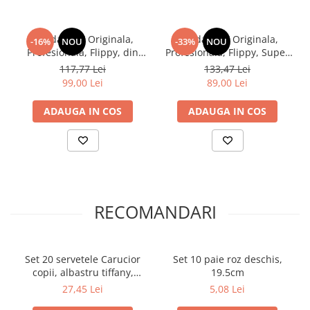
Petreceri Animale
Seturi de artificii
Kendama Special
Petreceri Sportive
Kendama X Originala,
Kendama X Originala,
Stroboscoape
Kendama Super Sticky
-16%
NOU
-33%
NOU
Profesionala, Flippy, din
Profesionala, Flippy, Super
Torte de stadion
Kendama Super Sticky Big Cup V2
Lemn, Rubber Grip, 18 cm,
Sticky din Lemn, 18 cm,
117,77 Lei
133,47 Lei
Albastru/Mov
Gradient
99,00 Lei
89,00 Lei
Vulcani electrici
Kendama Zen V3 Cupe Mari
Rosu/Galben/Albastru
ADAUGA IN COS
ADAUGA IN COS
RECOMANDARI
Set 20 servetele Carucior
Set 10 paie roz deschis,
copii, albastru tiffany,
19.5cm
14x15cm
27,45 Lei
5,08 Lei