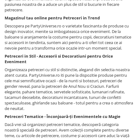
pasiunea noastra de a aduce un plus de stil si bucurie in fiecare
petrecere.
Magazinul tau online pentru Petreceri in Trend
Descopera pe PartyUniverse.ro o varietate fascinanta de produse cu
design inovator, menite sa imbogateasca orice eveniment. De la
baloane si aranjamente la costume pentru copii, decoratiuni tematice
si accesorii in tendinta, suntem aici pentru a-ti oferi tot ceea ce ai
nevoie pentru a transforma orice ocazie intr-un moment special.
Petreceri in Stil - Accesorii si Decoratiuni pentru Orice
Eveniment
Organizeaza petreceri cu stil si distinctie, alegand din selectia noastra
atent curata. PartyUniverse.ro iti pune la dispozitie produse pentru
cele mai semnificative ocazii - de la nunti si botezuri, petreceri de
gender reveal, pana la petreceri de Anul Nou si Craciun. Farfurii
elegante, pahare tematice, servetele sofisticate, lumanari rafinate,
tacamuri deosebite, decoratiuni incantatoare, tunuri de confetti
spectaculoase, ghirlande sau baloane - totul pentru a crea o atmosfera
de neuitat.
Petreceri Tematice - Înconjoară-ți Evenimentele cu Magie
Dacă vrei să organizezi petreceri tematice, descoperă categoria
noastră specială de petreceri. Avem colecții complete pentru diverse
teme, cu articole de petrecere, costume și accesorii care aduc la viață