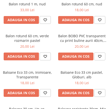
Balon rotund 1 m, nud
Balon rotund 60 cm, nud
33,00 Lei
18,00 Lei
ADAUGA IN COS
ADAUGA IN COS
Balon rotund 60 cm, verde
Balon BOBO PVC transparent
rozmarin pastel
cu print buline aurii 40cm,
ORB16-2-019
20,00 Lei
20,00 Lei
ADAUGA IN COS
ADAUGA IN COS
Baloane Eco 33 cm, Inimioare,
Baloane Eco 33 cm pastel,
Transparente
Globuri, alb
18,00 Lei
18,00 Lei
ADAUGA IN COS
ADAUGA IN COS
Baloane 30 cm, Un an,
Baloane rezistente 30cm, Mix