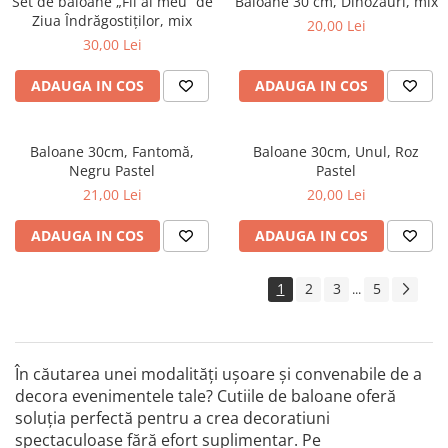
Set de baloane „Fii al meu” de
Baloane 30 cm, Dinozauri, mix
Ziua Îndrăgostiților, mix
20,00 Lei
30,00 Lei
ADAUGA IN COS
ADAUGA IN COS
Baloane 30cm, Fantomă,
Baloane 30cm, Unul, Roz
Negru Pastel
Pastel
21,00 Lei
20,00 Lei
ADAUGA IN COS
ADAUGA IN COS
1
2
3
5
...
În căutarea unei modalități ușoare și convenabile de a
decora evenimentele tale? Cutiile de baloane oferă
soluția perfectă pentru a crea decoratiuni
spectaculoase fără efort suplimentar. Pe