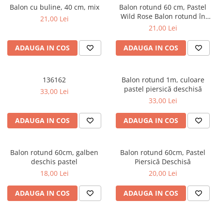
Petreceri Animale
Balon cu buline, 40 cm, mix
Balon rotund 60 cm, Pastel
Seturi de artificii
Kendama Special
Wild Rose Balon rotund în
Petreceri Sportive
21,00 Lei
culoarea Pastel Wild Rose,
Stroboscoape
Kendama Super Sticky
21,00 Lei
diametru 60 cm.
Torte de stadion
Kendama Super Sticky Big Cup V2
ADAUGA IN COS
ADAUGA IN COS
Vulcani electrici
Kendama Zen V3 Cupe Mari
136162
Balon rotund 1m, culoare
pastel piersică deschisă
33,00 Lei
33,00 Lei
ADAUGA IN COS
ADAUGA IN COS
Balon rotund 60cm, galben
Balon rotund 60cm, Pastel
deschis pastel
Piersică Deschisă
18,00 Lei
20,00 Lei
ADAUGA IN COS
ADAUGA IN COS