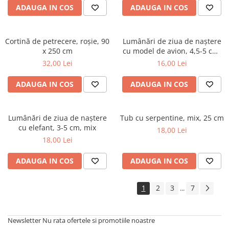
ADAUGA IN COS
ADAUGA IN COS
Cortină de petrecere, roșie, 90
Lumânări de ziua de naștere
x 250 cm
cu model de avion, 4,5-5 cm,
mix
32,00 Lei
16,00 Lei
ADAUGA IN COS
ADAUGA IN COS
Lumânări de ziua de naștere
Tub cu serpentine, mix, 25 cm
cu elefant, 3-5 cm, mix
18,00 Lei
18,00 Lei
ADAUGA IN COS
ADAUGA IN COS
1
2
3
7
...
Newsletter
Nu rata ofertele si promotiile noastre