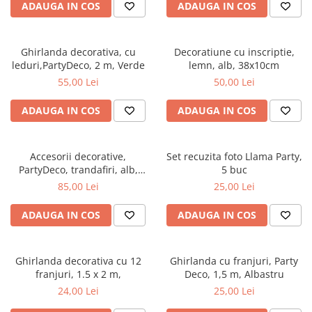
Petreceri Animale
ADAUGA IN COS
ADAUGA IN COS
Seturi de artificii
Kendama Special
Petreceri Sportive
Stroboscoape
Kendama Super Sticky
Ghirlanda decorativa, cu
Decoratiune cu inscriptie,
Torte de stadion
Kendama Super Sticky Big Cup V2
leduri,PartyDeco, 2 m, Verde
lemn, alb, 38x10cm
55,00 Lei
50,00 Lei
Vulcani electrici
Kendama Zen V3 Cupe Mari
ADAUGA IN COS
ADAUGA IN COS
Accesorii decorative,
Set recuzita foto Llama Party,
PartyDeco, trandafiri, alb,
5 buc
9cm, set 24 buc.
85,00 Lei
25,00 Lei
ADAUGA IN COS
ADAUGA IN COS
Ghirlanda decorativa cu 12
Ghirlanda cu franjuri, Party
franjuri, 1.5 x 2 m,
Deco, 1,5 m, Albastru
24,00 Lei
25,00 Lei