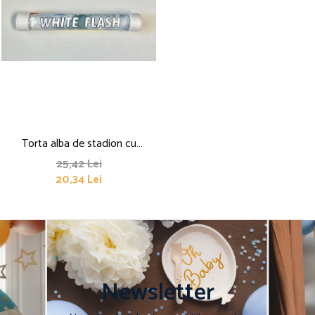
Torta alba de stadion cu
stroboscop
25,42 Lei
20,34 Lei
Newsletter