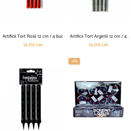
Petreceri Animale
Kendama Super Sticky
Seturi de artificii
Petreceri Sportive
Kendama Super Sticky Big Cup V2
Stroboscoape
Kendama Zen V3 Cupe Mari
Torte de stadion
Vulcani electrici
Artificii Tort Rosii 12 cm / 4 buc
Artificii Tort Argintii 12 cm / 4
buc
12,00 Lei
12,00 Lei
-9%