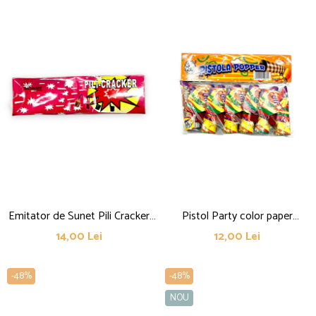
Emitator de Sunet Pili Cracker
Pistol Party color paper
Rosu
Ø25/L95mm – Pistola popper –
14,00 Lei
12,00 Lei
set 6 bucati
-48%
-48%
NOU