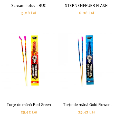
Scream Lotus 1 BUC
STERNENFEUER FLASH
5,08 Lei
6,08 Lei
Torțe de mână Red Green
Torțe de mână Gold Flower
WaterFall
WaterFall
25,42 Lei
25,42 Lei