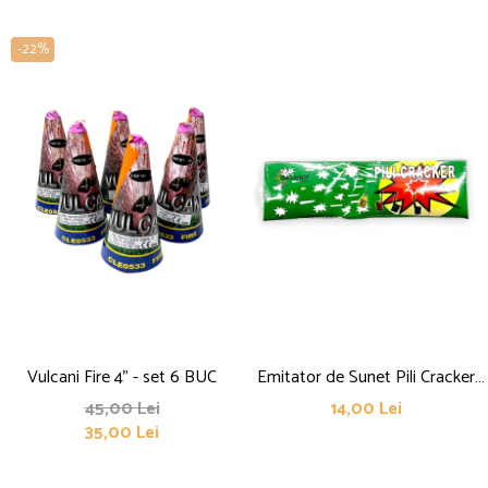
-22%
Vulcani Fire 4" - set 6 BUC
Emitator de Sunet Pili Cracker
Verde
45,00 Lei
14,00 Lei
35,00 Lei