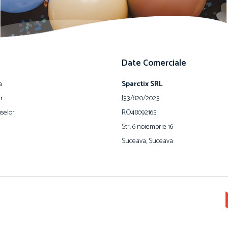
Date Comerciale
a
Sparctix SRL
ur
J33/820/2023
selor
RO48092165
Str. 6 noiembrie 16
Suceava, Suceava