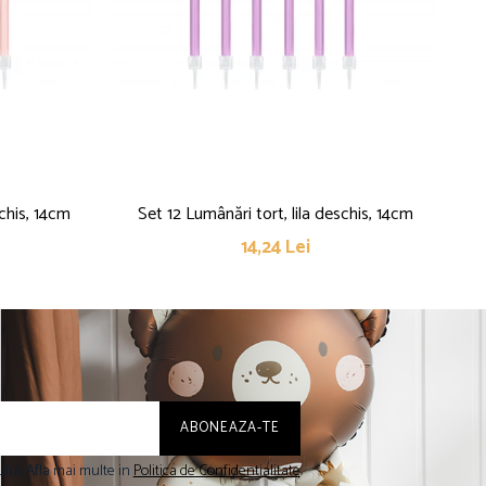
chis, 14cm
Set 12 Lumânări tort, lila deschis, 14cm
Set
14,24 Lei
lui. Afla mai multe in
Politica de Confidentialitate