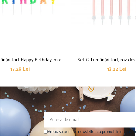
ânări tort Happy Birthday, mix,
Set 12 Lumânări tort, roz des
2.5cm
17,29 Lei
13,22 Lei
Vreau sa primesc newsletter cu promotiile magazinu