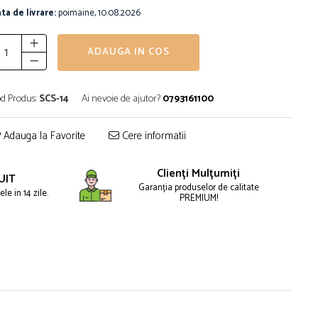
ta de livrare:
poimaine, 10.08.2026
ADAUGA IN COS
d Produs:
SCS-14
Ai nevoie de ajutor?
0793161100
Adauga la Favorite
Cere informatii
Clienți Mulțumiți
UIT
Garanția produselor de calitate
le in 14 zile.
PREMIUM!