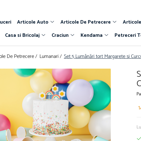
uceri
Articole Auto
Articole De Petrecere
Articole
Casa si Bricolaj
Craciun
Kendama
Petreceri 
cole De Petrecere /
Lumanari /
Set 5 Lumânări tort Margarete si Cur
S
C
Pa
1
Lu