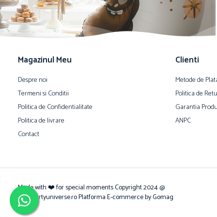
Magazinul Meu
Clienti
Despre noi
Metode de Plat
Termeni si Conditii
Politica de Ret
Politica de Confidentialitate
Garantia Produ
Politica de livrare
ANPC
Contact
Made with ❤️ for special moments Copyright 2024 @
www.partyuniverse.ro
Platforma E-commerce by Gomag