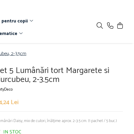
 pentru copii
Tematice
cubeu, 2-3.5cm
et 5 Lumânări tort Margarete si
urcubeu, 2-3.5cm
rtyDeco
4,24 Lei
mânări Daisy, mix de culori, înălțime aprox. 2-3.5 cm. (1 pachet / 5 buc.)
IN STOC