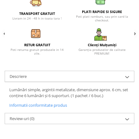
Petreceri Animale
Seturi de artificii
Kendama Special
Petreceri Sportive
PLATI RAPIDE SI SIGURE
TRANSPORT GRATUIT
Poti plati ramburs, sau prin card la
Stroboscoape
Kendama Super Sticky
Livram in 24 - 48 h in toata tara !
checkout.
Torte de stadion
Kendama Super Sticky Big Cup V2
Vulcani electrici
Kendama Zen V3 Cupe Mari
RETUR GRATUIT
Clienți Mulțumiți
Poti returna gratuit produsele in 14
Garanția produselor de calitate
zile.
PREMIUM!
Descriere
Lumânări simple, argintii metalizate, dimensiune aprox. 6 cm, set
conține 6 lumânări și 6 suporturi. (1 pachet / 6 buc.)
Informatii conformitate produs
Review-uri
(0)