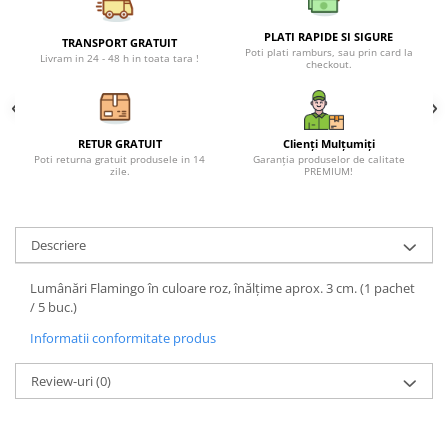
Petreceri Animale
Seturi de artificii
Kendama Special
PLATI RAPIDE SI SIGURE
Petreceri Sportive
TRANSPORT GRATUIT
Poti plati ramburs, sau prin card la
Stroboscoape
Kendama Super Sticky
Livram in 24 - 48 h in toata tara !
checkout.
Torte de stadion
Kendama Super Sticky Big Cup V2
Vulcani electrici
Kendama Zen V3 Cupe Mari
RETUR GRATUIT
Clienți Mulțumiți
Poti returna gratuit produsele in 14
Garanția produselor de calitate
zile.
PREMIUM!
Descriere
Lumânări Flamingo în culoare roz, înălțime aprox. 3 cm. (1 pachet
/ 5 buc.)
Informatii conformitate produs
Review-uri
(0)