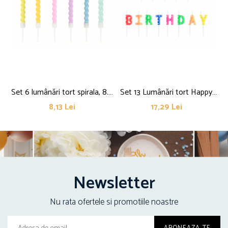
Set 6 lumânări tort spirala, 8.5
Set 13 Lumânări tort Happy
cm
Birthday, mix, 2.5cm
8,13 Lei
17,29 Lei
Newsletter
Nu rata ofertele si promotiile noastre