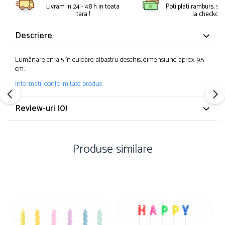
Petreceri Animale
Livram in 24 - 48 h in toata
Poti plati ramburs, sa
Kendama Super Sticky
Seturi de artificii
tara !
la checkout.
Petreceri Sportive
Kendama Super Sticky Big Cup V2
Stroboscoape
Descriere
Kendama Zen V3 Cupe Mari
Torte de stadion
Vulcani electrici
Lumânare cifra 5 în culoare albastru deschis, dimensiune aprox. 9.5
cm.
Informatii conformitate produs
Review-uri
(0)
Produse similare