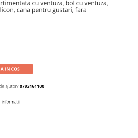
rtimentata cu ventuza, bol cu ventuza,
licon, cana pentru gustari, fara
A IN COS
de ajutor?
0793161100
informatii