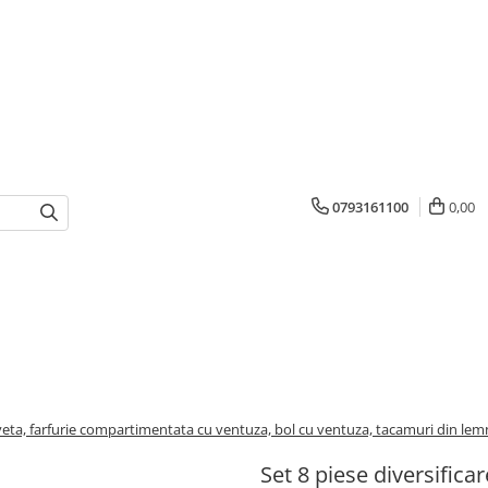
0793161100
0,00
/
baveta, farfurie compartimentata cu ventuza, bol cu ventuza, tacamuri din lemn 
Set 8 piese diversificar