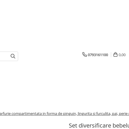
0793161100
0,00
/
 farfurie compartimentata in forma de pinguin, lingurita si furculita, pai, perie
Set diversificare bebelu