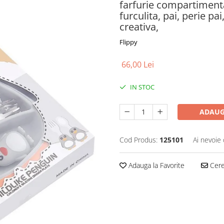
farfurie compartimenta
furculita, pai, perie pa
creativa,
Flippy
66,00 Lei
IN STOC
ADAUG
Cod Produs:
125101
Ai nevoie 
Adauga la Favorite
Cere 