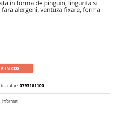
ta in forma de pinguin, lingurita si
i, fara alergeni, ventuza fixare, forma
A IN COS
de ajutor?
0793161100
informatii