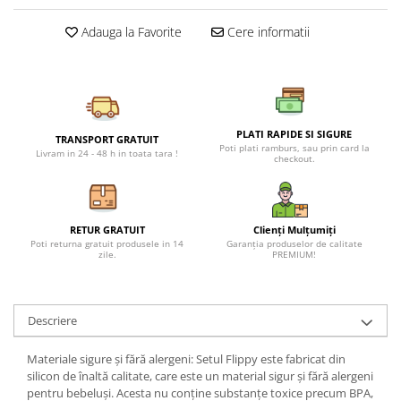
Petreceri Animale
Seturi de artificii
Kendama Special
Adauga la Favorite
Cere informatii
Petreceri Sportive
Stroboscoape
Kendama Super Sticky
Torte de stadion
Kendama Super Sticky Big Cup V2
Vulcani electrici
Kendama Zen V3 Cupe Mari
PLATI RAPIDE SI SIGURE
TRANSPORT GRATUIT
Poti plati ramburs, sau prin card la
Livram in 24 - 48 h in toata tara !
checkout.
RETUR GRATUIT
Clienți Mulțumiți
Poti returna gratuit produsele in 14
Garanția produselor de calitate
zile.
PREMIUM!
Descriere
Materiale sigure și fără alergeni: Setul Flippy este fabricat din
silicon de înaltă calitate, care este un material sigur și fără alergeni
pentru bebeluși. Acesta nu conține substanțe toxice precum BPA,