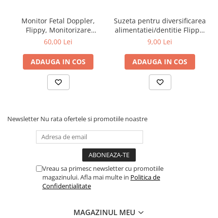
Monitor Fetal Doppler,
Suzeta pentru diversificarea
Flippy, Monitorizare
alimentatiei/dentitie Flippy,
Sarcina, Ritm Cardiac,
potrivit pentru fructe si
60,00 Lei
9,00 Lei
Ecran LCD 4.5 cm, 2 x
piure proaspat, Albastru,
Baterii AA (neincluse),
fara BPA
ADAUGA IN COS
ADAUGA IN COS
Portabil, din ABS, 12.8 x 9.6
x 3 cm, Utilizare de la 9
Saptamani, Roz
Newsletter
Nu rata ofertele si promotiile noastre
Vreau sa primesc newsletter cu promotiile
magazinului. Afla mai multe in
Politica de
Confidentialitate
MAGAZINUL MEU