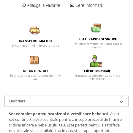
Petreceri Animale
Adauga la Favorite
Cere informatii
Seturi de artificii
Kendama Special
Petreceri Sportive
Stroboscoape
Kendama Super Sticky
Torte de stadion
Kendama Super Sticky Big Cup V2
Vulcani electrici
Kendama Zen V3 Cupe Mari
PLATI RAPIDE SI SIGURE
TRANSPORT GRATUIT
Poti plati ramburs, sau prin card la
Livram in 24 - 48 h in toata tara !
checkout.
RETUR GRATUIT
Clienți Mulțumiți
Poti returna gratuit produsele in 14
Garanția produselor de calitate
zile.
PREMIUM!
Descriere
Set complet pentru hranire si diversificare bebelusi
: Acest
set contine 8 piese esentiale pentru a incepe procesul de hranire
si diversificare a bebelusului tau. Este perfect pentru a satisface
nevoile tale si ale copilului tau in aceasta etapa importanta.