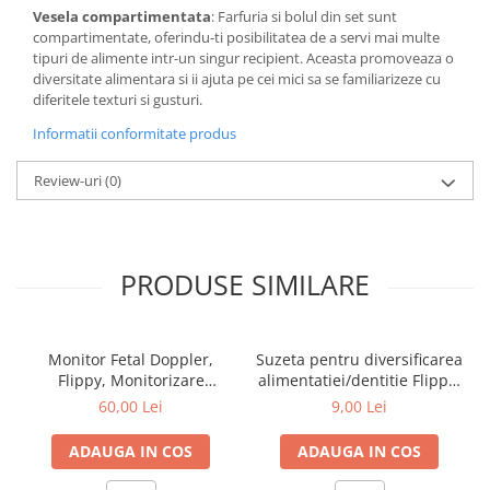
Vesela compartimentata
: Farfuria si bolul din set sunt
compartimentate, oferindu-ti posibilitatea de a servi mai multe
tipuri de alimente intr-un singur recipient. Aceasta promoveaza o
diversitate alimentara si ii ajuta pe cei mici sa se familiarizeze cu
diferitele texturi si gusturi.
Informatii conformitate produs
Review-uri
(0)
PRODUSE SIMILARE
Monitor Fetal Doppler,
Suzeta pentru diversificarea
Flippy, Monitorizare
alimentatiei/dentitie Flippy,
Sarcina, Ritm Cardiac,
potrivit pentru fructe si
60,00 Lei
9,00 Lei
Ecran LCD 4.5 cm, 2 x
piure proaspat, Albastru,
Baterii AA (neincluse),
fara BPA
ADAUGA IN COS
ADAUGA IN COS
Portabil, din ABS, 12.8 x 9.6
x 3 cm, Utilizare de la 9