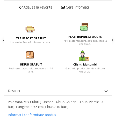
Petreceri Animale
Seturi de artificii
Kendama Special
Adauga la Favorite
Cere informatii
Petreceri Sportive
Stroboscoape
Kendama Super Sticky
Torte de stadion
Kendama Super Sticky Big Cup V2
Vulcani electrici
Kendama Zen V3 Cupe Mari
PLATI RAPIDE SI SIGURE
TRANSPORT GRATUIT
Poti plati ramburs, sau prin card la
Livram in 24 - 48 h in toata tara !
checkout.
RETUR GRATUIT
Clienți Mulțumiți
Poti returna gratuit produsele in 14
Garanția produselor de calitate
zile.
PREMIUM!
Descriere
Paie Vara, Mix Culori (Turcoaz - 4 buc, Galben - 3 buc, Piersic - 3
buc), Lungime: 19,5 cm (1 buc. / 10 buc.)
Informatii conformitate produs