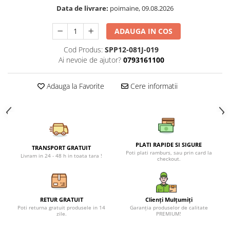
Petreceri Animale
Data de livrare:
poimaine, 09.08.2026
Seturi de artificii
Kendama Special
Petreceri Sportive
Stroboscoape
Kendama Super Sticky
ADAUGA IN COS
Torte de stadion
Kendama Super Sticky Big Cup V2
Cod Produs:
SPP12-081J-019
Ai nevoie de ajutor?
0793161100
Vulcani electrici
Kendama Zen V3 Cupe Mari
Adauga la Favorite
Cere informatii
PLATI RAPIDE SI SIGURE
TRANSPORT GRATUIT
Poti plati ramburs, sau prin card la
Livram in 24 - 48 h in toata tara !
checkout.
RETUR GRATUIT
Clienți Mulțumiți
Poti returna gratuit produsele in 14
Garanția produselor de calitate
zile.
PREMIUM!