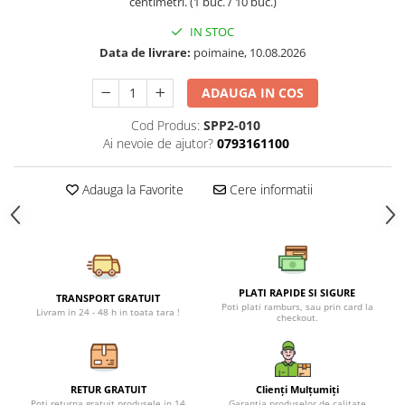
centimetri. (1 buc. / 10 buc.)
Petreceri Animale
Seturi de artificii
Kendama Special
IN STOC
Petreceri Sportive
Stroboscoape
Kendama Super Sticky
Data de livrare:
poimaine, 10.08.2026
Torte de stadion
Kendama Super Sticky Big Cup V2
ADAUGA IN COS
Vulcani electrici
Kendama Zen V3 Cupe Mari
Cod Produs:
SPP2-010
Ai nevoie de ajutor?
0793161100
Adauga la Favorite
Cere informatii
PLATI RAPIDE SI SIGURE
TRANSPORT GRATUIT
Poti plati ramburs, sau prin card la
Livram in 24 - 48 h in toata tara !
checkout.
RETUR GRATUIT
Clienți Mulțumiți
Poti returna gratuit produsele in 14
Garanția produselor de calitate