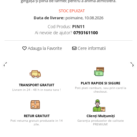
gingașă și plină de farmec pentru a anima atmosfera.
Petreceri Animale
Seturi de artificii
Kendama Special
STOC EPUIZAT
Petreceri Sportive
Stroboscoape
Kendama Super Sticky
Data de livrare:
poimaine, 10.08.2026
Cod Produs:
PIN11
Torte de stadion
Kendama Super Sticky Big Cup V2
Ai nevoie de ajutor?
0793161100
Vulcani electrici
Kendama Zen V3 Cupe Mari
Adauga la Favorite
Cere informatii
PLATI RAPIDE SI SIGURE
TRANSPORT GRATUIT
Poti plati ramburs, sau prin card la
Livram in 24 - 48 h in toata tara !
checkout.
RETUR GRATUIT
Clienți Mulțumiți
Poti returna gratuit produsele in 14
Garanția produselor de calitate
zile.
PREMIUM!