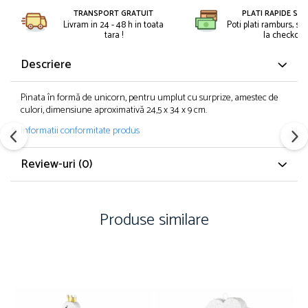
Petreceri Animale
Kendama Super Sticky
TRANSPORT GRATUIT
PLATI RAPIDE SI 
Seturi de artificii
Livram in 24 - 48 h in toata
Poti plati ramburs, sa
Petreceri Sportive
Kendama Super Sticky Big Cup V2
tara !
la checkout.
Stroboscoape
Kendama Zen V3 Cupe Mari
Torte de stadion
Descriere
Vulcani electrici
Pinata în formă de unicorn, pentru umplut cu surprize, amestec de
culori, dimensiune aproximativă 24,5 x 34 x 9 cm.
Informatii conformitate produs
Review-uri
(0)
Produse similare