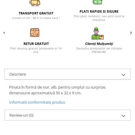
Petreceri Animale
Seturi de artificii
Kendama Special
Petreceri Sportive
PLATI RAPIDE SI SIGURE
TRANSPORT GRATUIT
Poti plati ramburs, sau prin card la
Stroboscoape
Kendama Super Sticky
Livram in 24 - 48 h in toata tara !
checkout.
Torte de stadion
Kendama Super Sticky Big Cup V2
Vulcani electrici
Kendama Zen V3 Cupe Mari
RETUR GRATUIT
Clienți Mulțumiți
Poti returna gratuit produsele in 14
Garanția produselor de calitate
zile.
PREMIUM!
Descriere
Pinata în formă de nor, alb, pentru umplut cu surprize,
dimensiune aproximativă 50 x 32 x 9 cm.
Informatii conformitate produs
Review-uri
(0)