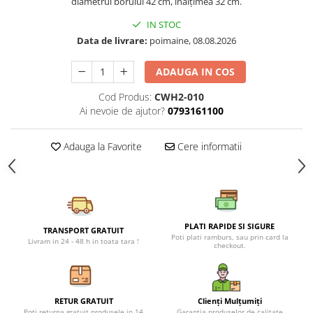
diametrul borului 42 cm, înălțimea 32 cm.
Petreceri Animale
Seturi de artificii
Kendama Special
IN STOC
Petreceri Sportive
Stroboscoape
Kendama Super Sticky
Data de livrare:
poimaine, 08.08.2026
Torte de stadion
Kendama Super Sticky Big Cup V2
ADAUGA IN COS
Vulcani electrici
Kendama Zen V3 Cupe Mari
Cod Produs:
CWH2-010
Ai nevoie de ajutor?
0793161100
Adauga la Favorite
Cere informatii
PLATI RAPIDE SI SIGURE
TRANSPORT GRATUIT
Poti plati ramburs, sau prin card la
Livram in 24 - 48 h in toata tara !
checkout.
RETUR GRATUIT
Clienți Mulțumiți
Poti returna gratuit produsele in 14
Garanția produselor de calitate