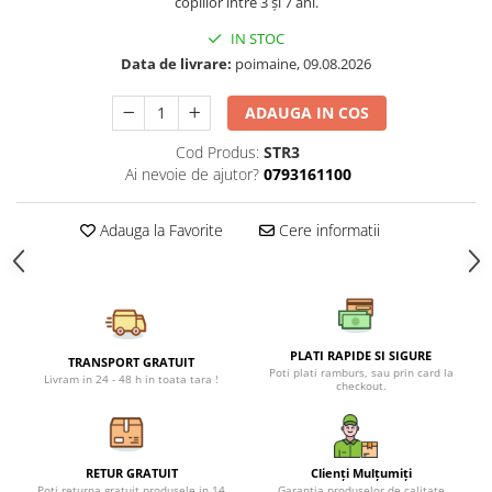
copiilor între 3 și 7 ani.
Petreceri Animale
Seturi de artificii
Kendama Special
IN STOC
Petreceri Sportive
Stroboscoape
Kendama Super Sticky
Data de livrare:
poimaine, 09.08.2026
Torte de stadion
Kendama Super Sticky Big Cup V2
ADAUGA IN COS
Vulcani electrici
Kendama Zen V3 Cupe Mari
Cod Produs:
STR3
Ai nevoie de ajutor?
0793161100
Adauga la Favorite
Cere informatii
PLATI RAPIDE SI SIGURE
TRANSPORT GRATUIT
Poti plati ramburs, sau prin card la
Livram in 24 - 48 h in toata tara !
checkout.
RETUR GRATUIT
Clienți Mulțumiți
Poti returna gratuit produsele in 14
Garanția produselor de calitate