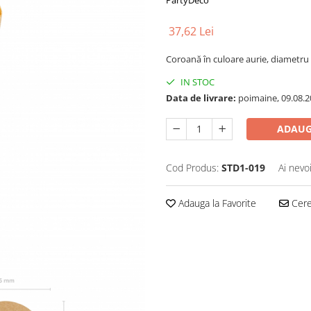
PartyDeco
37,62 Lei
Coroană în culoare aurie, diametru 
IN STOC
Data de livrare:
poimaine, 09.08.2
ADAUG
Cod Produs:
STD1-019
Ai nevo
Adauga la Favorite
Cere 