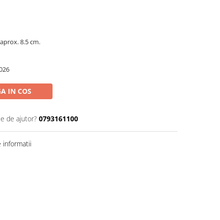
aprox. 8.5 cm.
026
A IN COS
ie de ajutor?
0793161100
informatii