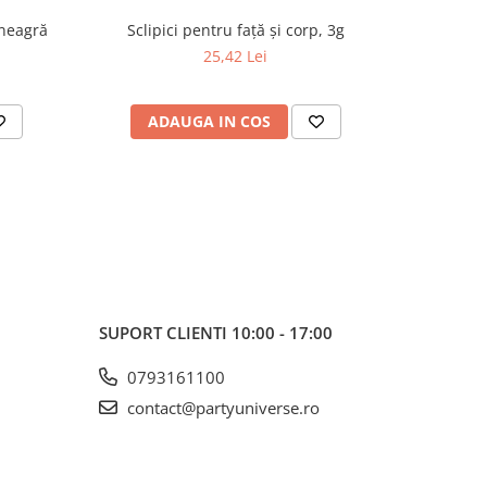
 neagră
Sclipici pentru față și corp, 3g
Sclipi
25,42 Lei
ADAUGA IN COS
AD
SUPORT CLIENTI
10:00 - 17:00
0793161100
contact@partyuniverse.ro