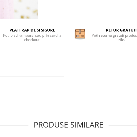
PLATI RAPIDE SI SIGURE
RETUR GRATUI
Poti plati ramburs, sau prin card la
Poti returna gratuit produs
checkout.
zile.
PRODUSE SIMILARE