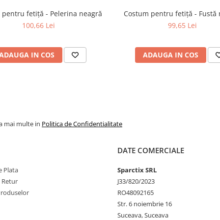
pentru fetiță - Pelerina neagră
Costum pentru fetiță - Fustă
100,66 Lei
99,65 Lei
ADAUGA IN COS
ADAUGA IN COS
la mai multe in
Politica de Confidentialitate
DATE COMERCIALE
 Plata
Sparctix SRL
e Retur
J33/820/2023
Produselor
RO48092165
Str. 6 noiembrie 16
Suceava, Suceava