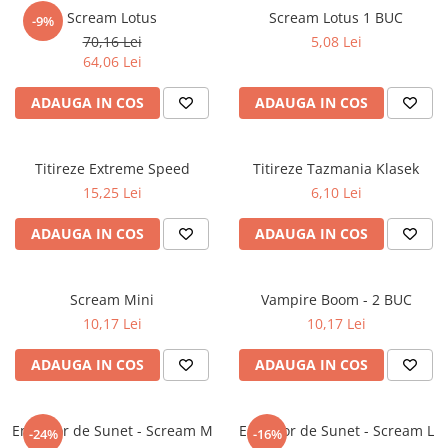
Petreceri Animale
Scream Lotus
Scream Lotus 1 BUC
-9%
Seturi de artificii
Kendama Special
Petreceri Sportive
70,16 Lei
5,08 Lei
Stroboscoape
Kendama Super Sticky
64,06 Lei
Torte de stadion
Kendama Super Sticky Big Cup V2
ADAUGA IN COS
ADAUGA IN COS
Vulcani electrici
Kendama Zen V3 Cupe Mari
Titireze Extreme Speed
Titireze Tazmania Klasek
15,25 Lei
6,10 Lei
ADAUGA IN COS
ADAUGA IN COS
Scream Mini
Vampire Boom - 2 BUC
10,17 Lei
10,17 Lei
ADAUGA IN COS
ADAUGA IN COS
Emitator de Sunet - Scream M
Emitator de Sunet - Scream L
-24%
-16%