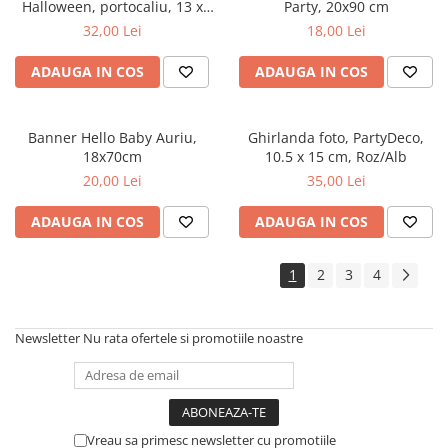
Halloween, portocaliu, 13 x
Party, 20x90 cm
210 cm
32,00 Lei
18,00 Lei
ADAUGA IN COS
ADAUGA IN COS
Banner Hello Baby Auriu,
Ghirlanda foto, PartyDeco,
18x70cm
10.5 x 15 cm, Roz/Alb
20,00 Lei
35,00 Lei
ADAUGA IN COS
ADAUGA IN COS
1
2
3
4
Newsletter
Nu rata ofertele si promotiile noastre
Vreau sa primesc newsletter cu promotiile