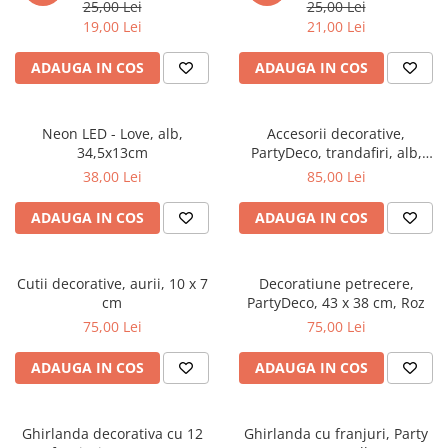
25,00 Lei
25,00 Lei
19,00 Lei
21,00 Lei
ADAUGA IN COS
ADAUGA IN COS
Neon LED - Love, alb,
Accesorii decorative,
34,5x13cm
PartyDeco, trandafiri, alb,
9cm, set 24 buc.
38,00 Lei
85,00 Lei
ADAUGA IN COS
ADAUGA IN COS
Cutii decorative, aurii, 10 x 7
Decoratiune petrecere,
cm
PartyDeco, 43 x 38 cm, Roz
75,00 Lei
75,00 Lei
ADAUGA IN COS
ADAUGA IN COS
Ghirlanda decorativa cu 12
Ghirlanda cu franjuri, Party