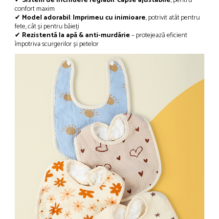
✔
Sistem de închidere reglabil
:
Capse ajustabile
, pentru
confort maxim
✔
Model adorabil
:
Imprimeu cu inimioare
, potrivit atât pentru
fete, cât și pentru băieți
✔
Rezistentă la apă & anti-murdărie
– protejează eficient
împotriva scurgerilor și petelor