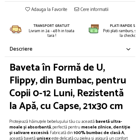
Petreceri Animale
Kendama Super Sticky
Seturi de artificii
Adauga la Favorite
Cere informatii
Petreceri Sportive
Kendama Super Sticky Big Cup V2
Stroboscoape
Kendama Zen V3 Cupe Mari
TRANSPORT GRATUIT
PLATI RAPIDE SI 
Torte de stadion
Livram in 24 - 48 h in toata
Poti plati ramburs, sa
tara !
la checkout.
Vulcani electrici
Descriere
Baveta în Formă de U,
Flippy, din Bumbac, pentru
Copii 0-12 Luni, Rezistentă
la Apă, cu Capse, 21x30 cm
Protejează hăinuțele bebelușului tău cu această
bavetă ultra-
moale și absorbantă
, perfectă pentru
mesele zilnice, dentiție
și salivare excesivă
. Fabricată din
100% bumbac de clasă A
,
această bavetă
unisex
este delicată cu pielea și asigură un confort