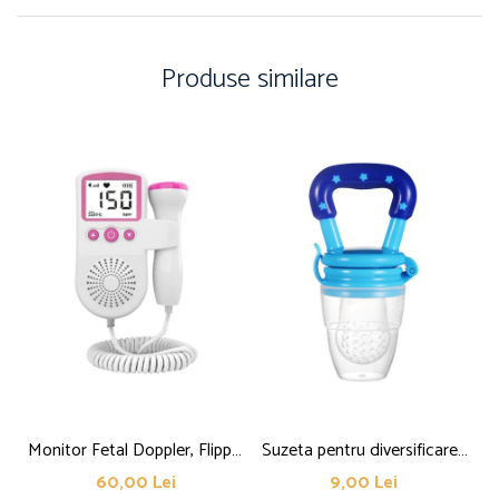
Produse similare
Monitor Fetal Doppler, Flippy,
Suzeta pentru diversificarea
Ju
Monitorizare Sarcina, Ritm
alimentatiei/dentitie Flippy,
60,00 Lei
9,00 Lei