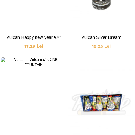
Petreceri Animale
Kendama Super Sticky
Seturi de artificii
Petreceri Sportive
Kendama Super Sticky Big Cup V2
Stroboscoape
Kendama Zen V3 Cupe Mari
Torte de stadion
Vulcani electrici
Vulcan Happy new year 5.5"
Vulcan Silver Dream
17,29 Lei
15,25 Lei