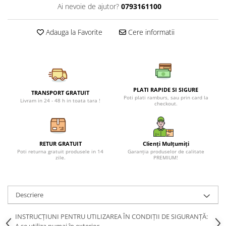
Petreceri Animale
Ai nevoie de ajutor?
0793161100
Seturi de artificii
Kendama Special
Petreceri Sportive
Stroboscoape
Kendama Super Sticky
Adauga la Favorite
Cere informatii
Torte de stadion
Kendama Super Sticky Big Cup V2
Vulcani electrici
Kendama Zen V3 Cupe Mari
PLATI RAPIDE SI SIGURE
TRANSPORT GRATUIT
Poti plati ramburs, sau prin card la
Livram in 24 - 48 h in toata tara !
checkout.
RETUR GRATUIT
Clienți Mulțumiți
Poti returna gratuit produsele in 14
Garanția produselor de calitate
zile.
PREMIUM!
Descriere
INSTRUCȚIUNI PENTRU UTILIZAREA ÎN CONDIȚII DE SIGURANȚĂ: