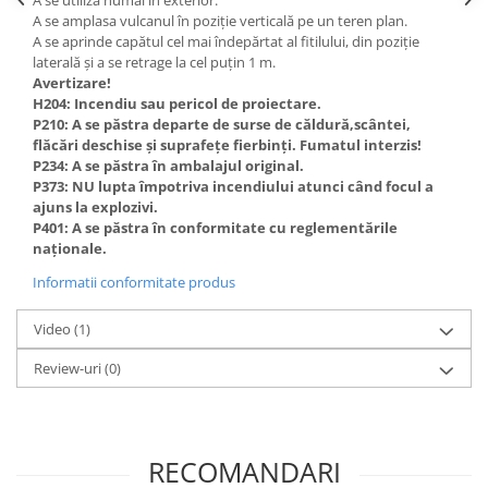
A se utiliza numai în exterior.
A se amplasa vulcanul în poziție verticală pe un teren plan.
A se aprinde capătul cel mai îndepărtat al fitilului, din poziție
laterală și a se retrage la cel puțin 1 m.
Avertizare!
H204: Incendiu sau pericol de proiectare.
P210: A se păstra departe de surse de căldură,scântei,
flăcări deschise și suprafețe fierbinți. Fumatul interzis!
P234: A se păstra în ambalajul original.
P373: NU lupta împotriva incendiului atunci când focul a
ajuns la explozivi.
P401: A se păstra în conformitate cu reglementările
naționale.
Informatii conformitate produs
Video
(1)
Review-uri
(0)
RECOMANDARI