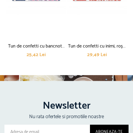
Tun de confetti cu bancnote
Tun de confetti cu inimi, roșu,
Tu
euro de 500 de euro, mix,
60cm
25,42 Lei
29,49 Lei
60cm
Newsletter
Nu rata ofertele si promotiile noastre