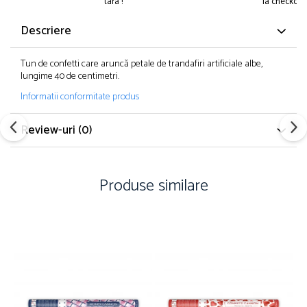
tara !
la checkout.
Petreceri Animale
Kendama Super Sticky
Seturi de artificii
Petreceri Sportive
Descriere
Kendama Super Sticky Big Cup V2
Stroboscoape
Kendama Zen V3 Cupe Mari
Torte de stadion
Tun de confetti care aruncă petale de trandafiri artificiale albe,
lungime 40 de centimetri.
Vulcani electrici
Informatii conformitate produs
Review-uri
(0)
Produse similare