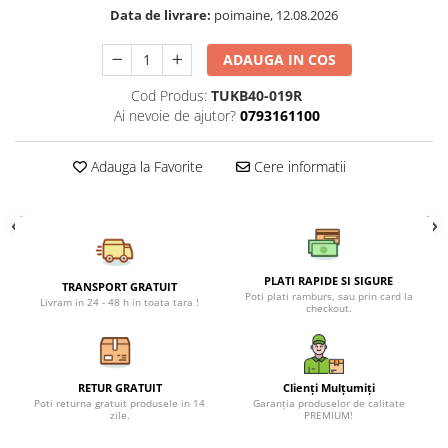
Petreceri Animale
Data de livrare:
poimaine, 12.08.2026
Seturi de artificii
Kendama Special
Petreceri Sportive
Stroboscoape
Kendama Super Sticky
ADAUGA IN COS
Torte de stadion
Kendama Super Sticky Big Cup V2
Cod Produs:
TUKB40-019R
Ai nevoie de ajutor?
0793161100
Vulcani electrici
Kendama Zen V3 Cupe Mari
Adauga la Favorite
Cere informatii
PLATI RAPIDE SI SIGURE
TRANSPORT GRATUIT
Poti plati ramburs, sau prin card la
Livram in 24 - 48 h in toata tara !
checkout.
RETUR GRATUIT
Clienți Mulțumiți
Poti returna gratuit produsele in 14
Garanția produselor de calitate
zile.
PREMIUM!