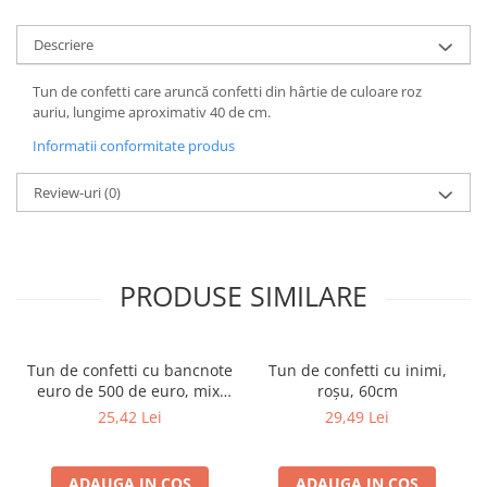
Descriere
Tun de confetti care aruncă confetti din hârtie de culoare roz
auriu, lungime aproximativ 40 de cm.
Informatii conformitate produs
Review-uri
(0)
PRODUSE SIMILARE
Tun de confetti cu bancnote
Tun de confetti cu inimi,
euro de 500 de euro, mix,
roșu, 60cm
60cm
25,42 Lei
29,49 Lei
ADAUGA IN COS
ADAUGA IN COS