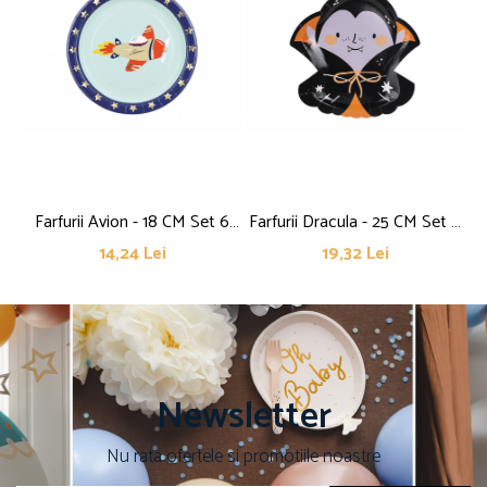
Farfurii Avion - 18 CM Set 6
Farfurii Dracula - 25 CM Set 6
Fa
BUC
BUC
14,24 Lei
19,32 Lei
Newsletter
Nu rata ofertele si promotiile noastre