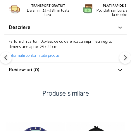
Petreceri Animale
Kendama Super Sticky
TRANSPORT GRATUIT
PLATI RAPIDE SI 
Seturi de artificii
Livram in 24 - 48 h in toata
Poti plati ramburs, sa
Petreceri Sportive
Kendama Super Sticky Big Cup V2
tara !
la checkout.
Stroboscoape
Kendama Zen V3 Cupe Mari
Torte de stadion
Descriere
Vulcani electrici
Farfurii din carton Dovleac de culoare roz cu imprimeu negru,
dimensiune aprox. 25 x 22 cm.
Informatii conformitate produs
Review-uri
(0)
Produse similare