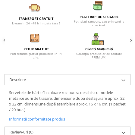
Petreceri Animale
Seturi de artificii
Kendama Special
Petreceri Sportive
PLATI RAPIDE SI SIGURE
Stroboscoape
Kendama Super Sticky
TRANSPORT GRATUIT
Poti plati ramburs, sau prin card la
Livram in 24 - 48 h in toata tara !
checkout.
Torte de stadion
Kendama Super Sticky Big Cup V2
Vulcani electrici
Kendama Zen V3 Cupe Mari
RETUR GRATUIT
Clienți Mulțumiți
Poti returna gratuit produsele in 14
Garanția produselor de calitate
zile.
PREMIUM!
Descriere
Servetele de hârtie în culoare roz pudra deschis cu modele
metalice aurii de trasare, dimensiune după desfășurare aprox. 32
x 32 cm, dimensiune după asamblare aprox. 16 x 16 cm. (1 pachet
/ 20 buc.)
Informatii conformitate produs
Review-uri
(0)