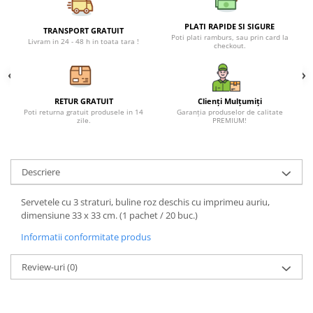
Petreceri Animale
Seturi de artificii
Kendama Special
Petreceri Sportive
PLATI RAPIDE SI SIGURE
TRANSPORT GRATUIT
Poti plati ramburs, sau prin card la
Stroboscoape
Kendama Super Sticky
Livram in 24 - 48 h in toata tara !
checkout.
Torte de stadion
Kendama Super Sticky Big Cup V2
Vulcani electrici
Kendama Zen V3 Cupe Mari
RETUR GRATUIT
Clienți Mulțumiți
Poti returna gratuit produsele in 14
Garanția produselor de calitate
zile.
PREMIUM!
Descriere
Servetele cu 3 straturi, buline roz deschis cu imprimeu auriu,
dimensiune 33 x 33 cm. (1 pachet / 20 buc.)
Informatii conformitate produs
Review-uri
(0)