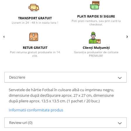
Petreceri Animale
Seturi de artificii
Kendama Special
Petreceri Sportive
PLATI RAPIDE SI SIGURE
Stroboscoape
Kendama Super Sticky
TRANSPORT GRATUIT
Poti plati ramburs, sau prin card la
Livram in 24 - 48 h in toata tara !
checkout.
Torte de stadion
Kendama Super Sticky Big Cup V2
Vulcani electrici
Kendama Zen V3 Cupe Mari
RETUR GRATUIT
Clienți Mulțumiți
Poti returna gratuit produsele in 14
Garanția produselor de calitate
zile.
PREMIUM!
Descriere
Servetele de hârtie Fotbal în culoare albă cu imprimeu negru,
dimensiune după desfășurare aprox. 27 x 27 cm, dimensiune
după pliere aprox. 13.5 x 13.5 cm. (1 pachet / 20 buc.)
Informatii conformitate produs
Review-uri
(0)