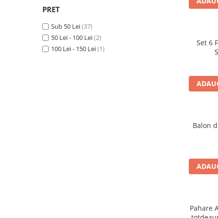
ADAUG
PRET
Sub 50 Lei
(37)
50 Lei - 100 Lei
(2)
Set 6 
100 Lei - 150 Lei
(1)
ADAUG
Balon d
ADAUG
Pahare A
totdeaun