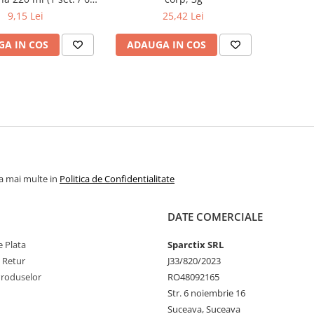
buc.)
9,15 Lei
25,42 Lei
A IN COS
ADAUGA IN COS
la mai multe in
Politica de Confidentialitate
DATE COMERCIALE
 Plata
Sparctix SRL
e Retur
J33/820/2023
Produselor
RO48092165
Str. 6 noiembrie 16
Suceava, Suceava