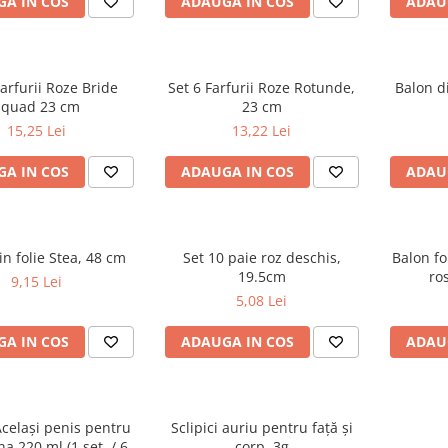
A IN COS
ADAUGA IN COS
ADAU
Farfurii Roze Bride
Set 6 Farfurii Roze Rotunde,
Balon di
Squad 23 cm
23 cm
15,25 Lei
13,22 Lei
A IN COS
ADAUGA IN COS
ADAU
in folie Stea, 48 cm
Set 10 paie roz deschis,
Balon fo
19.5cm
ro
9,15 Lei
5,08 Lei
A IN COS
ADAUGA IN COS
ADAU
celași penis pentru
Sclipici auriu pentru față și
a 220 ml (1 set. / 6
corp, 3g