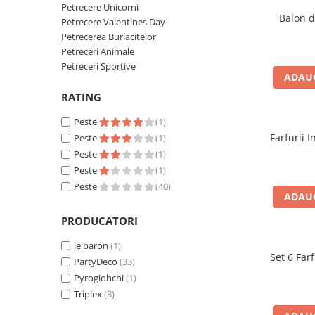
Petreceri Animale
Servetele
Petrecere Unicorni
Balon d
Seturi de artificii
Kendama Special
Petrecere Valentines Day
Petreceri Sportive
set cadou
Petrecerea Burlacitelor
Stroboscoape
Kendama Super Sticky
Seturi complete Petreceri
Petreceri Animale
Torte de stadion
Kendama Super Sticky Big Cup V2
Petreceri Sportive
Tacamuri
ADAUG
Vulcani electrici
Kendama Zen V3 Cupe Mari
Toppere Tort
RATING
Peste
(1)
Farfurii 
Peste
(1)
Peste
(1)
Peste
(1)
Peste
(40)
ADAUG
PRODUCATORI
le baron
(1)
Set 6 Farf
PartyDeco
(33)
Pyrogiohchi
(1)
Triplex
(3)