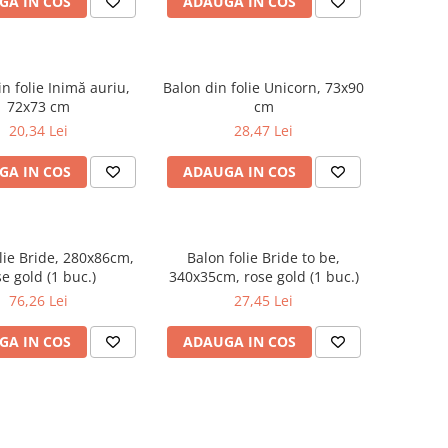
GA IN COS
ADAUGA IN COS
n folie Inimă auriu,
Balon din folie Unicorn, 73x90
72x73 cm
cm
20,34 Lei
28,47 Lei
GA IN COS
ADAUGA IN COS
lie Bride, 280x86cm,
Balon folie Bride to be,
se gold (1 buc.)
340x35cm, rose gold (1 buc.)
76,26 Lei
27,45 Lei
GA IN COS
ADAUGA IN COS