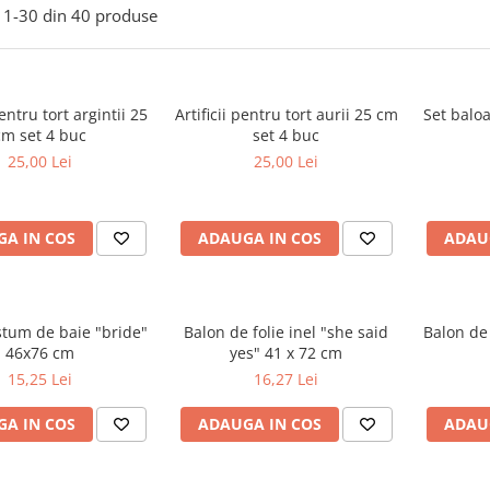
1-
30
din
40
produse
pentru tort argintii 25
Artificii pentru tort aurii 25 cm
Set baloa
cm set 4 buc
set 4 buc
25,00 Lei
25,00 Lei
A IN COS
ADAUGA IN COS
ADAU
stum de baie "bride"
Balon de folie inel "she said
Balon de
46x76 cm
yes" 41 x 72 cm
15,25 Lei
16,27 Lei
A IN COS
ADAUGA IN COS
ADAU