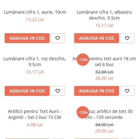
Lumânare cifra 1, aurie, 10cm
Lumânare cifra 1, albastru
deschis, 9.5cm
13,22 Lei
10,17 Lei
ADAUGA IN COS
ADAUGA IN COS
Lumânare cifra 1, roz deschis,
Artificii pentru tort aurii 18 cm
-13%
9.5cm
set 6 buc
10,17 Lei
32,00 Lei
28,00 Lei
ADAUGA IN COS
ADAUGA IN COS
Artificii pentru Tort Aurii -
Set 4 buc artificii de tort 30
-15%
Argintii - Set 2 buc 15 CM
cm - 120 secunde
6,08 Lei
34,00 Lei
29,00 Lei