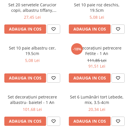
Set 20 servetele Carucior
Set 10 paie roz deschis,
copii, albastru tiffany,
19.5cm
14x15cm
27,45 Lei
5,08 Lei
ADAUGA IN COS
ADAUGA IN COS
Set 10 paie albastru cer,
Set decorațiuni petrecere
-18%
19.5cm
Fetite - 1 An
5,08 Lei
111,85 Lei
91,51 Lei
ADAUGA IN COS
ADAUGA IN COS
Set decorațiuni petrecere
Set 6 Lumânări tort Lebede,
albastru- baietel - 1 An
mix, 3.5-4cm
101,68 Lei
20,34 Lei
ADAUGA IN COS
ADAUGA IN COS