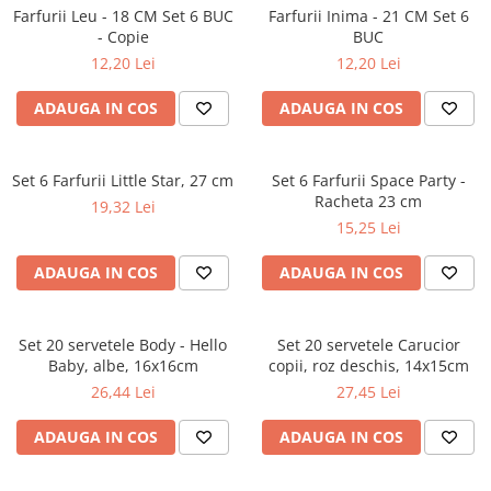
Petreceri Animale
Farfurii Leu - 18 CM Set 6 BUC
Farfurii Inima - 21 CM Set 6
Seturi de artificii
Kendama Special
- Copie
BUC
Petreceri Sportive
Stroboscoape
Kendama Super Sticky
12,20 Lei
12,20 Lei
Torte de stadion
Kendama Super Sticky Big Cup V2
ADAUGA IN COS
ADAUGA IN COS
Vulcani electrici
Kendama Zen V3 Cupe Mari
Set 6 Farfurii Little Star, 27 cm
Set 6 Farfurii Space Party -
Racheta 23 cm
19,32 Lei
15,25 Lei
ADAUGA IN COS
ADAUGA IN COS
Set 20 servetele Body - Hello
Set 20 servetele Carucior
Baby, albe, 16x16cm
copii, roz deschis, 14x15cm
26,44 Lei
27,45 Lei
ADAUGA IN COS
ADAUGA IN COS