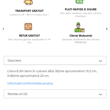
Petreceri Animale
Seturi de artificii
Kendama Special
Petreceri Sportive
PLATI RAPIDE SI SIGURE
TRANSPORT GRATUIT
Poti plati ramburs, sau prin card la
Stroboscoape
Kendama Super Sticky
Livram in 24 - 48 h in toata tara !
checkout.
Torte de stadion
Kendama Super Sticky Big Cup V2
Vulcani electrici
Kendama Zen V3 Cupe Mari
RETUR GRATUIT
Clienți Mulțumiți
Poti returna gratuit produsele in 14
Garanția produselor de calitate
zile.
PREMIUM!
Descriere
Litera B din lemn în culoare albă, lățime aproximativă 16,5 cm,
înălțime aproximativă 20 cm.
Informatii conformitate produs
Review-uri
(0)