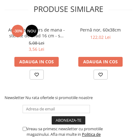
PRODUSE SIMILARE
Artificii sparklers de mana -
Pernă nor, 60x38cm
-30%
NOU
stelute de brad 16 cm - set
122,02 Lei
10 buc
5,08 Lei
3,56 Lei
ADAUGA IN COS
ADAUGA IN COS
Newsletter
Nu rata ofertele si promotiile noastre
Vreau sa primesc newsletter cu promotiile
magazinului. Afla mai multe in
Politica de