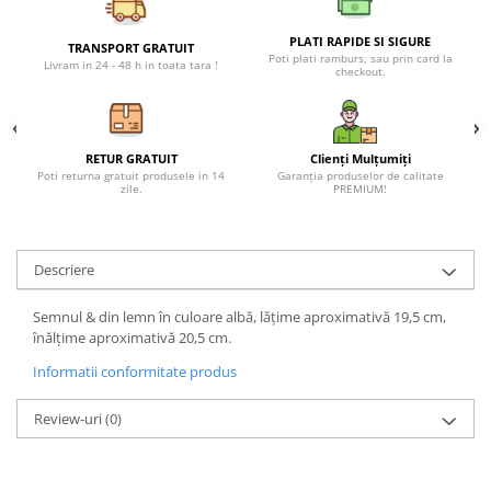
Petreceri Animale
Seturi de artificii
Kendama Special
Petreceri Sportive
PLATI RAPIDE SI SIGURE
TRANSPORT GRATUIT
Poti plati ramburs, sau prin card la
Stroboscoape
Kendama Super Sticky
Livram in 24 - 48 h in toata tara !
checkout.
Torte de stadion
Kendama Super Sticky Big Cup V2
Vulcani electrici
Kendama Zen V3 Cupe Mari
RETUR GRATUIT
Clienți Mulțumiți
Poti returna gratuit produsele in 14
Garanția produselor de calitate
zile.
PREMIUM!
Descriere
Semnul & din lemn în culoare albă, lățime aproximativă 19,5 cm,
înălțime aproximativă 20,5 cm.
Informatii conformitate produs
Review-uri
(0)