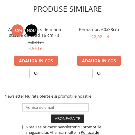
PRODUSE SIMILARE
Artificii sparklers de mana -
Pernă nor, 60x38cm
-30%
NOU
stelute de brad 16 cm - set
122,02 Lei
10 buc
5,08 Lei
3,56 Lei
ADAUGA IN COS
ADAUGA IN COS
Newsletter
Nu rata ofertele si promotiile noastre
Vreau sa primesc newsletter cu promotiile
magazinului. Afla mai multe in
Politica de