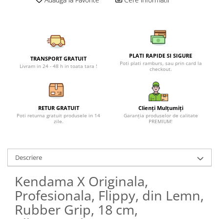
Petreceri Animale
Seturi de artificii
Kendama Special
Petreceri Sportive
Stroboscoape
Kendama Super Sticky
Torte de stadion
Kendama Super Sticky Big Cup V2
PLATI RAPIDE SI SIGURE
Vulcani electrici
Kendama Zen V3 Cupe Mari
TRANSPORT GRATUIT
Poti plati ramburs, sau prin card la
Livram in 24 - 48 h in toata tara !
checkout.
RETUR GRATUIT
Clienți Mulțumiți
Poti returna gratuit produsele in 14
Garanția produselor de calitate
zile.
PREMIUM!
Descriere
Kendama X Originala,
Profesionala, Flippy, din Lemn,
Rubber Grip, 18 cm,