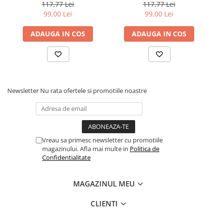
Lemn, Rubber Grip, 18 cm,
Lemn, Rubber Grip, 18 cm,
117,77 Lei
117,77 Lei
Albastru/Mov
Verde in 3 Culori
99,00 Lei
99,00 Lei
ADAUGA IN COS
ADAUGA IN COS
Newsletter
Nu rata ofertele si promotiile noastre
Vreau sa primesc newsletter cu promotiile
magazinului. Afla mai multe in
Politica de
Confidentialitate
MAGAZINUL MEU
CLIENTI